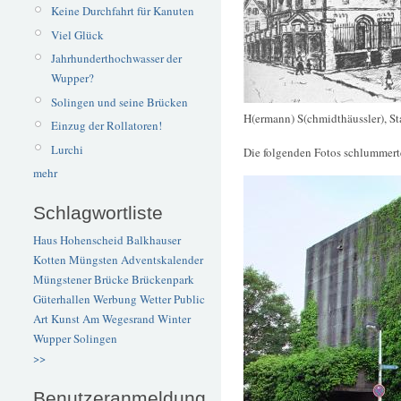
Keine Durchfahrt für Kanuten
Viel Glück
Jahrhunderthochwasser der
Wupper?
Solingen und seine Brücken
H(ermann) S(chmidthäussler), St
Einzug der Rollatoren!
Lurchi
Die folgenden Fotos schlummerte
mehr
Schlagwortliste
Haus Hohenscheid
Balkhauser
Kotten
Müngsten
Adventskalender
Müngstener Brücke
Brückenpark
Güterhallen
Werbung
Wetter
Public
Art
Kunst
Am Wegesrand
Winter
Wupper
Solingen
>>
Benutzeranmeldung