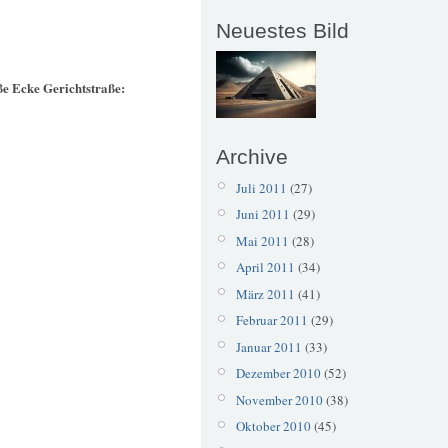
Neuestes Bild
ße Ecke Gerichtstraße:
Archive
Juli 2011
(27)
Juni 2011
(29)
Mai 2011
(28)
April 2011
(34)
März 2011
(41)
Februar 2011
(29)
Januar 2011
(33)
Dezember 2010
(52)
November 2010
(38)
Oktober 2010
(45)