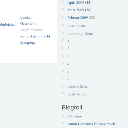
April 2009
(43)
März 2009
(26)
Bunker
Februar 2009
(23)
Geschichte
« erste Seite
Progromnacht
‹ vorherige Seite
Reichskristallnacht
1
Synagoge
2
3
4
5
6
nächste Seite ›
letzte Seite »
Blogroll
500beine
Armin Gerhardts Fototagebuch