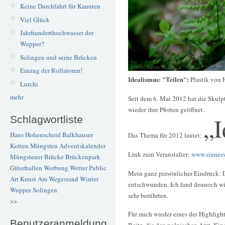
Keine Durchfahrt für Kanuten
Viel Glück
Jahrhunderthochwasser der
Wupper?
Solingen und seine Brücken
Einzug der Rollatoren!
Idealismus: "Teilen":
Plastik von 
Lurchi
mehr
Seit dem 6. Mai 2012 hat die Skul
wieder ihre Pforten geöffnet.
„I
Schlagwortliste
Haus Hohenscheid
Balkhauser
Das Thema für 2012 lautet:
Kotten
Müngsten
Adventskalender
Link zum Veranstalter:
www.sinnesw
Müngstener Brücke
Brückenpark
Güterhallen
Werbung
Wetter
Public
Mein ganz persönlicher Eindruck: D
Art
Kunst
Am Wegesrand
Winter
entschwunden. Ich fand dennoch wie
Wupper
Solingen
sehr berührten.
>>
Für mich wieder eines der Highligh
Benutzeranmeldung