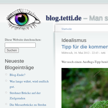
blog.tetti.de
– Man s
Startseite
Diese Website durchsuchen:
Idealismus
Tipp für die komme
Mittwoch, 16. Mai 2012 - 22:43 – tetti
Neueste
Wer noch einen Ausflugs-Tipp benö
Blogeinträge
Blog-Ende?
Was lange währt, wird endlich
gut.
Strohner Brücke auf der
Zielgeraden
Die Messerbrücke zu Strohn