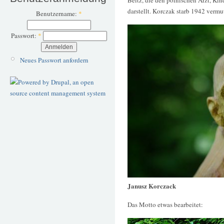
Beitz, die den polnischen Arzt, K
darstellt. Korczak starb 1942 vermu
Benutzername:
*
Passwort:
*
Neues Passwort anfordern
Janusz Korczack
Das Motto etwas bearbeitet: