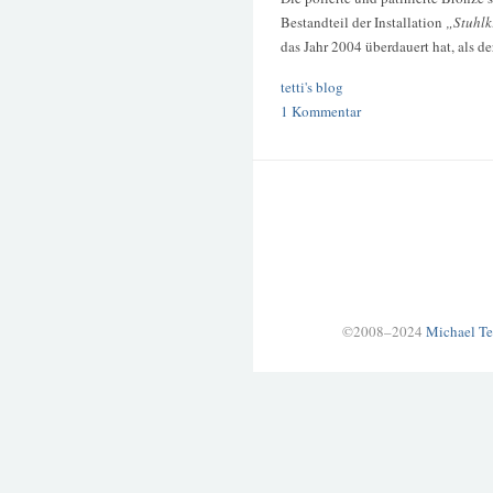
Bestandteil der Installation
„Stuhlk
das Jahr 2004 überdauert hat, als 
tetti's blog
1 Kommentar
©2008–2024
Michael Te