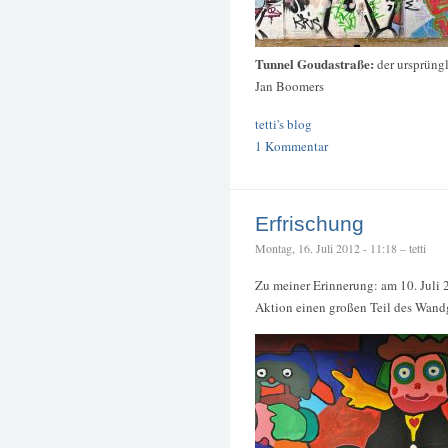
Tunnel Goudastraße:
der ursprüngl
Jan Boomers
tetti's blog
1 Kommentar
Erfrischung
Montag, 16. Juli 2012 - 11:18 – tetti
Zu meiner Erinnerung: am 10. Juli
Aktion einen großen Teil des Wandg