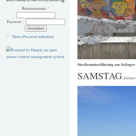
Benutzername:
*
Passwort:
*
Neues Passwort anfordern
Straßenunterführung am Solinger
SAMSTAG
, kleine