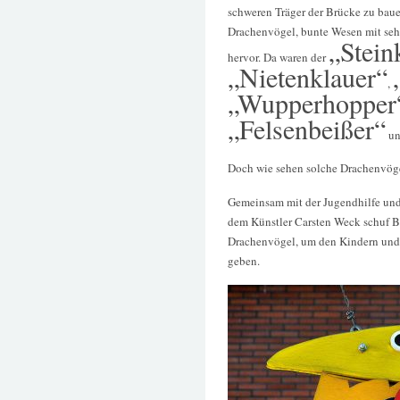
schweren Träger der Brücke zu bau
Drachenvögel, bunte Wesen mit seh
„Stein
hervor. Da waren der
„Nietenklauer“
,
„Wupperhopper
„Felsenbeißer“
un
Doch wie sehen solche Drachenvög
Gemeinsam mit der Jugendhilfe und
dem Künstler Carsten Weck schuf B
Drachenvögel, um den Kindern und 
geben.