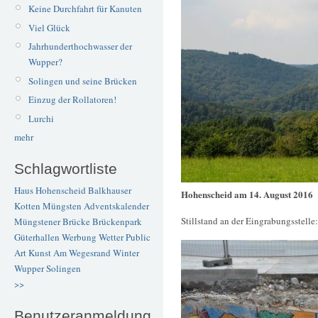
Keine Durchfahrt für Kanuten
Viel Glück
Jahrhunderthochwasser der
Wupper?
Solingen und seine Brücken
Einzug der Rollatoren!
Lurchi
mehr
Schlagwortliste
Haus Hohenscheid
Balkhauser
Hohenscheid am 14. August 2016
Kotten
Müngsten
Adventskalender
Stillstand an der Eingrabungsstelle:
Müngstener Brücke
Brückenpark
Güterhallen
Werbung
Wetter
Public
Art
Kunst
Am Wegesrand
Winter
Wupper
Solingen
>>
Benutzeranmeldung