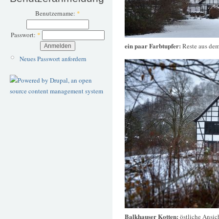
Benutzername:
*
Passwort:
*
ein paar Farbtupfer:
Reste aus de
Neues Passwort anfordern
Balkhauser Kotten:
östliche Ansi