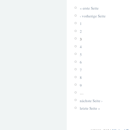
« erste Seite
‹ vorherige Seite
1
2
3
4
5
6
7
8
9
…
nächste Seite ›
letzte Seite »