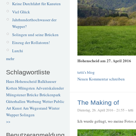
Keine Durchfahrt für Kanuten
Viel Glück
Jahrhunderthochwasser der
Wupper?
Solingen und seine Brücken
Einzug der Rollatoren!
Lurchi
mehr
Hohenscheid am 27. April 2016
Schlagwortliste
tetti's blog
Neuen Kommentar schreiben
Haus Hohenscheid
Balkhauser
Kotten
Müngsten
Adventskalender
Müngstener Brücke
Brückenpark
Güterhallen
Werbung
Wetter
Public
The Making of
Art
Kunst
Am Wegesrand
Winter
Dienstag, 26. April 2016 - 21:55 – tetti
Wupper
Solingen
Ich wurde gefragt, wo meine Fotos
>>
Benutzeranmeldung