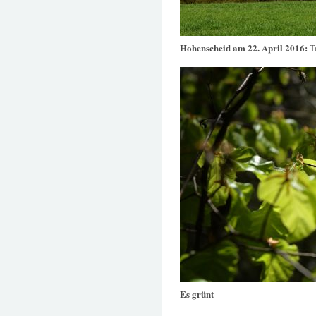
Hohenscheid am 22. April 2016:
T
Es grünt