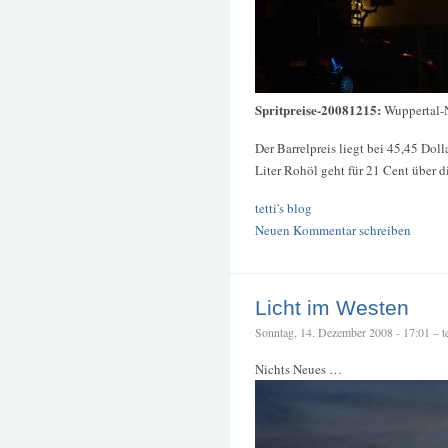
Spritpreise-20081215:
Wuppertal-
Der Barrelpreis liegt bei 45,45 Doll
Liter Rohöl geht für 21 Cent über d
tetti's blog
Neuen Kommentar schreiben
Licht im Westen
Sonntag, 14. Dezember 2008 - 17:01 – te
Nichts Neues …