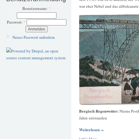
war eher Nebel und das altbekannte
Benutzername:
*
Passwort:
*
Neues Passwort anfordern
Bergisch Regenwetter:
Niems Postk
Jahre entstanden
Weiterlesen -»
tetti's blog