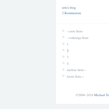
tetti's blog
2 Kommentare
« erste Seite
‹ vorherige Seite
1
2
3
4
nächste Seite ›
letzte Seite »
©2008–2024
Michael Te