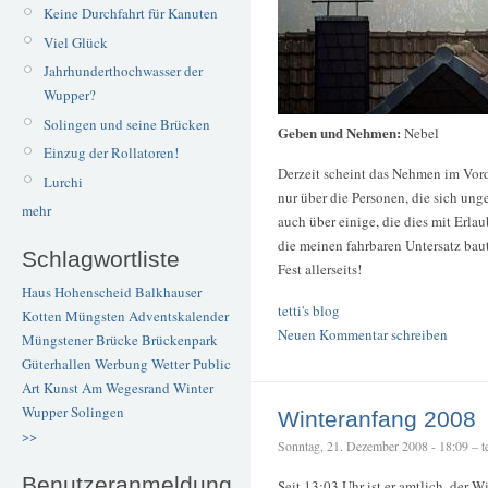
Keine Durchfahrt für Kanuten
Viel Glück
Jahrhunderthochwasser der
Wupper?
Solingen und seine Brücken
Geben und Nehmen:
Nebel
Einzug der Rollatoren!
Derzeit scheint das Nehmen im Vorde
Lurchi
nur über die Personen, die sich un
mehr
auch über einige, die dies mit Erlau
die meinen fahrbaren Untersatz bau
Schlagwortliste
Fest allerseits!
Haus Hohenscheid
Balkhauser
tetti's blog
Kotten
Müngsten
Adventskalender
Neuen Kommentar schreiben
Müngstener Brücke
Brückenpark
Güterhallen
Werbung
Wetter
Public
Art
Kunst
Am Wegesrand
Winter
Wupper
Solingen
Winteranfang 2008
>>
Sonntag, 21. Dezember 2008 - 18:09 – te
Benutzeranmeldung
Seit 13:03 Uhr ist er amtlich, der W