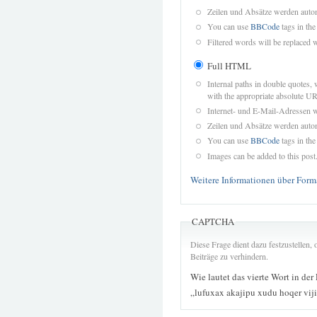
Zeilen und Absätze werden autom
You can use
BBCode
tags in the
Filtered words will be replaced w
Full HTML
Internal paths in double quotes, 
with the appropriate absolute URL
Internet- und E-Mail-Adressen 
Zeilen und Absätze werden autom
You can use
BBCode
tags in the
Images can be added to this post
Weitere Informationen über Form
CAPTCHA
Diese Frage dient dazu festzustellen
Beiträge zu verhindern.
Wie lautet das vierte Wort in der
„lufuxax akajipu xudu hoqer vij