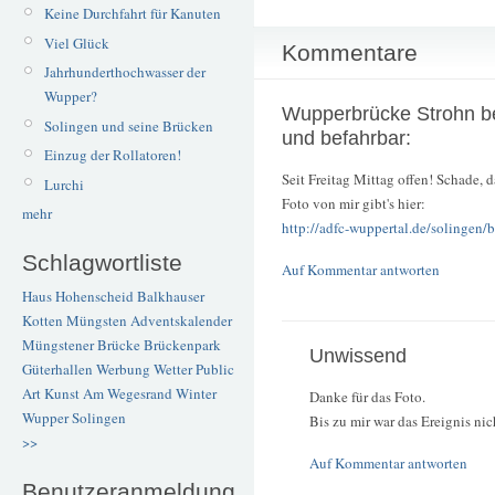
Keine Durchfahrt für Kanuten
Viel Glück
Kommentare
Jahrhunderthochwasser der
Wupper?
Wupperbrücke Strohn b
Solingen und seine Brücken
und befahrbar:
Einzug der Rollatoren!
Seit Freitag Mittag offen! Schade, 
Lurchi
Foto von mir gibt's hier:
mehr
http://adfc-wuppertal.de/solingen
Schlagwortliste
Auf Kommentar antworten
Haus Hohenscheid
Balkhauser
Kotten
Müngsten
Adventskalender
Müngstener Brücke
Brückenpark
Unwissend
Güterhallen
Werbung
Wetter
Public
Art
Kunst
Am Wegesrand
Winter
Danke für das Foto.
Wupper
Solingen
Bis zu mir war das Ereignis nic
>>
Auf Kommentar antworten
Benutzeranmeldung