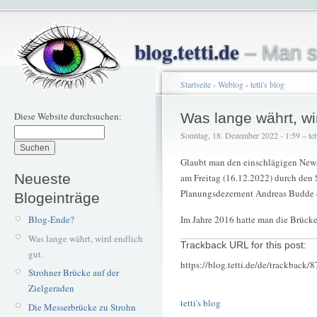
blog.tetti.de
– Man s
Startseite
›
Weblog
›
tetti's blog
Diese Website durchsuchen:
Was lange währt, wir
Sonntag, 18. Dezember 2022 - 1:59 – tet
Glaubt man den einschlägigen News
Neueste
am Freitag (16.12.2022) durch den
Planungsdezernent Andreas Budde 
Blogeinträge
Blog-Ende?
Im Jahre 2016 hatte man die Brücke
Was lange währt, wird endlich
Trackback URL for this post:
gut.
https://blog.tetti.de/de/trackback/
Strohner Brücke auf der
Zielgeraden
tetti's blog
Die Messerbrücke zu Strohn