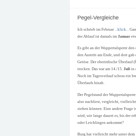
Pegel-Vergleiche
Ich schrieb im Februar
...klick...
Ganz
der Ablauf ist damals im
Januar
etw
Es gibt an der Wuppertalsperre den 
den Austritt am Ende, und dort gab
Getöse. Der oberirdische Überlauf 
trocken. Das war am 14./15.
Juli
in 
Noch im Tagesverlauf schoss ein bre
Überlaufs hinab.
Der Pegelstand der Wuppertalsperre 
also nachliest, vergleicht, vielleic
ziehen können. Eine andere Frage i
wird, wie lange dauert es, bis der 
oder Leichlingen ankommt?
Burg hat vielleicht mehr unter dem 