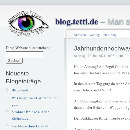
blog.tetti.de
– Man s
Startseite
›
Weblog
›
tetti's blog
Diese Website durchsuchen:
Jahrhunderthochwa
Samstag, 17. Juli 2021 - 0:33 – tetti
Keine Ahnung! Am Pegel Glüder kon
Neueste
höchstes Hochwasser am 23.9.1957 
Blogeinträge
In den letzten Tag ging da mehr. A
Blog-Ende?
eine Höhe von 445cm!!
Was lange währt, wird endlich
Am Campingplatz in Glüder waren 
gut.
dann an der Brücke in Wupperhof g
Strohner Brücke auf der
Zielgeraden
Der Balkhauser Kotten wurde evaku
Die Messerbrücke zu Strohn
Zwei Tage später!