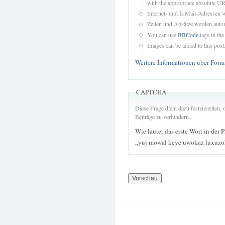
with the appropriate absolute URL
Internet- und E-Mail-Adressen 
Zeilen und Absätze werden autom
You can use
BBCode
tags in the
Images can be added to this post
Weitere Informationen über Form
CAPTCHA
Diese Frage dient dazu festzustellen
Beiträge zu verhindern.
Wie lautet das erste Wort in der 
„yuj mowal keye uwokaz luxuzo