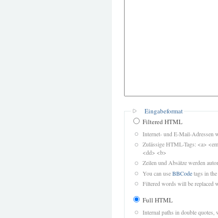
Eingabeformat
Filtered HTML
Internet- und E-Mail-Adressen 
Zulässige HTML-Tags: <a> <em>
<dd> <b>
Zeilen und Absätze werden autom
You can use
BBCode
tags in the
Filtered words will be replaced w
Full HTML
Internal paths in double quotes, 