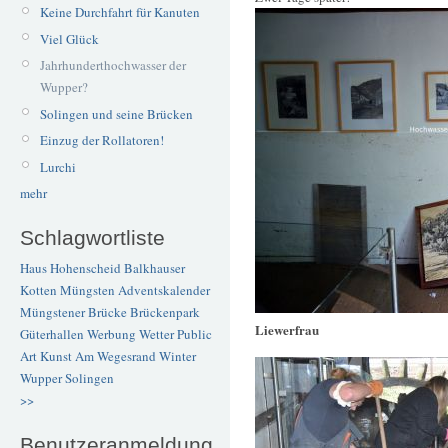
Keine Durchfahrt für Kanuten
Viel Glück
Jahrhunderthochwasser der
Wupper?
Solingen und seine Brücken
Einzug der Rollatoren!
Lurchi
mehr
Schlagwortliste
Haus Hohenscheid
Balkhauser
Kotten
Müngsten
Adventskalender
Müngstener Brücke
Brückenpark
Liewerfrau
Güterhallen
Werbung
Wetter
Public
Art
Kunst
Am Wegesrand
Winter
Wupper
Solingen
>>
Benutzeranmeldung