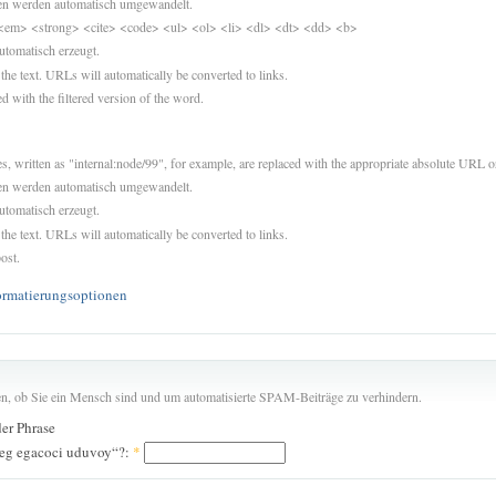
sen werden automatisch umgewandelt.
<em> <strong> <cite> <code> <ul> <ol> <li> <dl> <dt> <dd> <b>
utomatisch erzeugt.
 the text. URLs will automatically be converted to links.
d with the filtered version of the word.
es, written as "internal:node/99", for example, are replaced with the appropriate absolute URL or
sen werden automatisch umgewandelt.
utomatisch erzeugt.
 the text. URLs will automatically be converted to links.
ost.
ormatierungsoptionen
len, ob Sie ein Mensch sind und um automatisierte SPAM-Beiträge zu verhindern.
der Phrase
reg egacoci uduvoy“?:
*