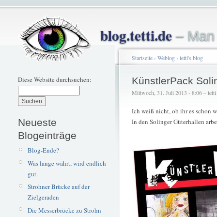
blog.tetti.de
– Man 
Startseite
›
Weblog
›
tetti's blog
Diese Website durchsuchen:
KünstlerPack Soli
Mittwoch, 31. Juli 2013 - 8:06 – tetti
Ich weiß nicht, ob ihr es schon w
Neueste
In den Solinger Güterhallen arbe
Blogeinträge
Blog-Ende?
Was lange währt, wird endlich
gut.
Strohner Brücke auf der
Zielgeraden
Die Messerbrücke zu Strohn