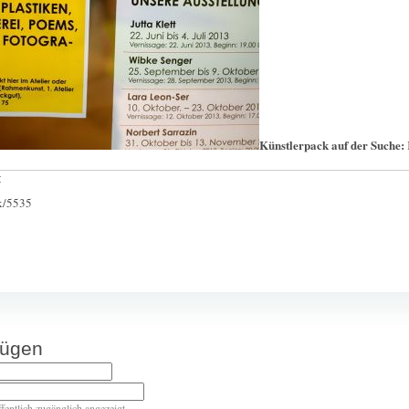
Künstlerpack auf der Suche:
:
ck/5535
fügen
ffentlich zugänglich angezeigt.