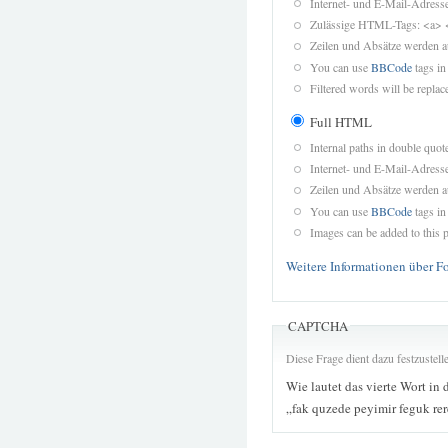
Internet- und E-Mail-Adres
Zulässige HTML-Tags: <a> 
Zeilen und Absätze werden a
You can use
BBCode
tags in
Filtered words will be replace
Full HTML
Internal paths in double quot
Internet- und E-Mail-Adres
Zeilen und Absätze werden a
You can use
BBCode
tags in
Images can be added to this p
Weitere Informationen über F
CAPTCHA
Diese Frage dient dazu festzustel
Wie lautet das vierte Wort in 
„fak quzede peyimir feguk re