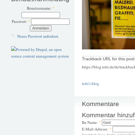
Benutzername:
*
Passwort:
*
Neues Passwort anfordern
Trackback URL for this post
https://blog.tetti.de/de/trackba
tetti's blog
Kommentare
Kommentar hinzu
Ihr Name:
*
E-Mail-Adresse:
*
Der Inhalt dieses Feldes wird nicht ö