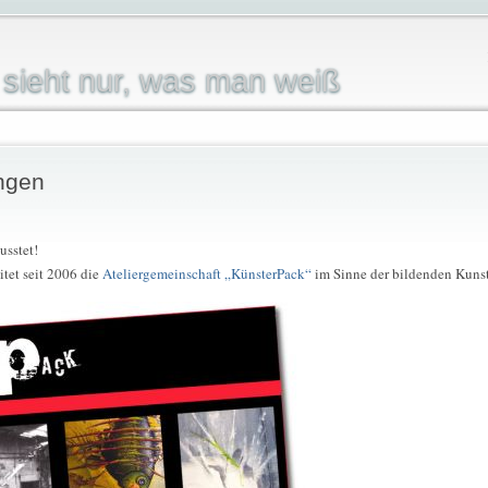
sieht nur, was man weiß
ngen
usstet!
itet seit 2006 die
Ateliergemeinschaft „KünsterPack“
im Sinne der bildenden Kunst