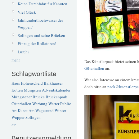
Keine Durchfahrt für Kanuten
Viel Glück
Jahrhunderthochwasser der
Wupper?
Solingen und seine Brücken
Einzug der Rollatoren!
Lurchi
mehr
Das Künstlerpack bietet seinen 
Güterhallen
an.
Schlagwortliste
Wer also Interesse an einem kre
Haus Hohenscheid
Balkhauser
doch bitte an
pack@kuenstlerpa
Kotten
Müngsten
Adventskalender
Müngstener Brücke
Brückenpark
Güterhallen
Werbung
Wetter
Public
Art
Kunst
Am Wegesrand
Winter
Wupper
Solingen
>>
Benutzeranmeldung