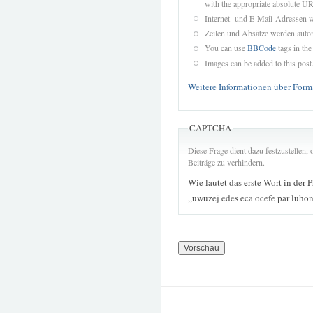
with the appropriate absolute URL
Internet- und E-Mail-Adressen 
Zeilen und Absätze werden autom
You can use
BBCode
tags in the
Images can be added to this post
Weitere Informationen über Form
CAPTCHA
Diese Frage dient dazu festzustellen
Beiträge zu verhindern.
Wie lautet das erste Wort in der 
„uwuzej edes eca ocefe par luho