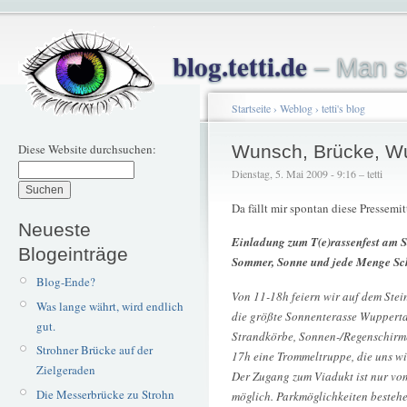
blog.tetti.de
– Man s
Startseite
›
Weblog
›
tetti's blog
Diese Website durchsuchen:
Wunsch, Brücke, Wu
Dienstag, 5. Mai 2009 - 9:16 – tetti
Da fällt mir spontan diese Pressemi
Neueste
Einladung zum T(e)rassenfest am S
Blogeinträge
Sommer, Sonne und jede Menge Sch
Blog-Ende?
Von 11-18h feiern wir auf dem Stei
Was lange währt, wird endlich
die größte Sonnenterasse Wuppertal
gut.
Strandkörbe, Sonnen-/Regenschirme
Strohner Brücke auf der
17h eine Trommeltruppe, die uns w
Zielgeraden
Der Zugang zum Viadukt ist nur v
Die Messerbrücke zu Strohn
möglich. Parkmöglichkeiten besteh