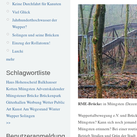
Keine Durchfahrt für Kanuten
Viel Glück
Jahrhunderthochwasser der
Wupper?
Solingen und seine Brücken
Einzug der Rollatoren!
Lurchi
mehr
Schlagwortliste
Haus Hohenscheid
Balkhauser
Kotten
Müngsten
Adventskalender
Müngstener Brücke
Brückenpark
Güterhallen
Werbung
Wetter
Public
RME-Brücke:
in Müngsten (Dezem
Art
Kunst
Am Wegesrand
Winter
Wuppertalbewegung e.V. und Brück
Wupper
Solingen
Müngsten? Kann sich noch jemand 
>>
Müngsten erinnern? Bei einer rout
Benutzeranmeldung
Betrieb Straßen und Grün der Stadt