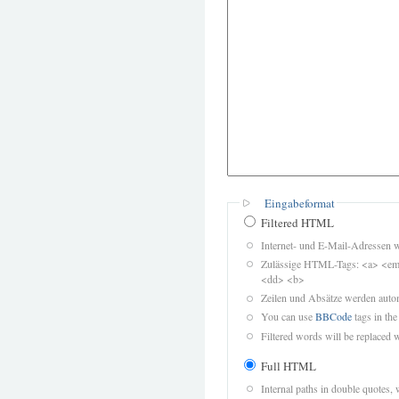
Eingabeformat
Filtered HTML
Internet- und E-Mail-Adressen 
Zulässige HTML-Tags: <a> <em>
<dd> <b>
Zeilen und Absätze werden autom
You can use
BBCode
tags in the
Filtered words will be replaced w
Full HTML
Internal paths in double quotes, 