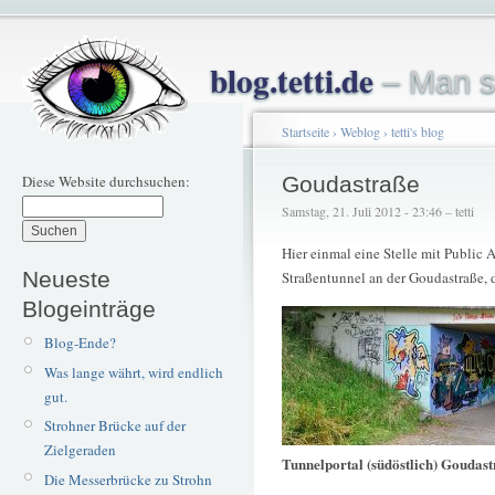
blog.tetti.de
– Man s
Startseite
›
Weblog
›
tetti's blog
Diese Website durchsuchen:
Goudastraße
Samstag, 21. Juli 2012 - 23:46 – tetti
Hier einmal eine Stelle mit Public 
Neueste
Straßentunnel an der Goudastraße, d
Blogeinträge
Blog-Ende?
Was lange währt, wird endlich
gut.
Strohner Brücke auf der
Zielgeraden
Tunnelportal (südöstlich) Goudas
Die Messerbrücke zu Strohn