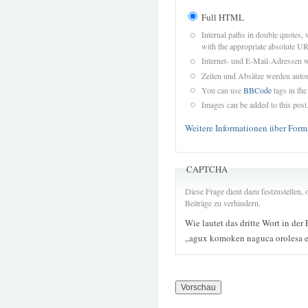
Full HTML
Internal paths in double quotes, 
with the appropriate absolute URL
Internet- und E-Mail-Adressen 
Zeilen und Absätze werden autom
You can use
BBCode
tags in the
Images can be added to this post
Weitere Informationen über Form
CAPTCHA
Diese Frage dient dazu festzustellen
Beiträge zu verhindern.
Wie lautet das dritte Wort in der
„agux komoken naguca orolesa 