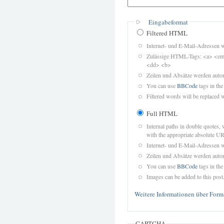
Eingabeformat
Filtered HTML
Internet- und E-Mail-Adressen 
Zulässige HTML-Tags: <a> <em>
<dd> <b>
Zeilen und Absätze werden autom
You can use
BBCode
tags in the
Filtered words will be replaced w
Full HTML
Internal paths in double quotes, 
with the appropriate absolute URL
Internet- und E-Mail-Adressen 
Zeilen und Absätze werden autom
You can use
BBCode
tags in the
Images can be added to this post
Weitere Informationen über Form
CAPTCHA