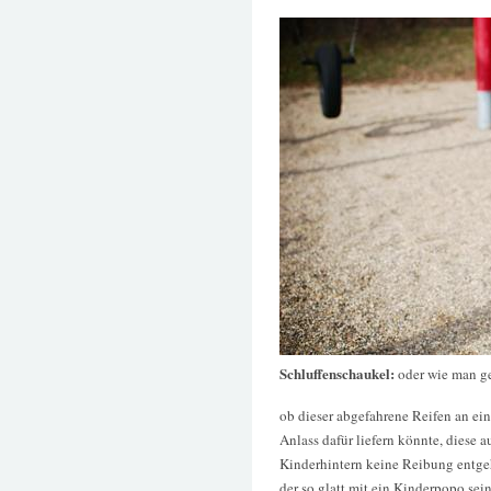
Schluffenschaukel:
oder wie man ge
ob dieser abgefahrene Reifen an ei
Anlass dafür liefern könnte, diese 
Kinderhintern keine Reibung entge
der so glatt mit ein Kinderpopo se