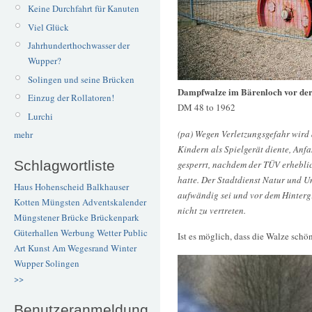
Keine Durchfahrt für Kanuten
Viel Glück
Jahrhunderthochwasser der
Wupper?
Solingen und seine Brücken
Dampfwalze im Bärenloch vor der
Einzug der Rollatoren!
DM 48 to 1962
Lurchi
(pa) Wegen Verletzungsgefahr wird
mehr
Kindern als Spielgerät diente, Anfa
Schlagwortliste
gesperrt, nachdem der TÜV erheblich
hatte. Der Stadtdienst Natur und Um
Haus Hohenscheid
Balkhauser
aufwändig sei und vor dem Hinterg
Kotten
Müngsten
Adventskalender
nicht zu vertreten.
Müngstener Brücke
Brückenpark
Güterhallen
Werbung
Wetter
Public
Ist es möglich, dass die Walze schö
Art
Kunst
Am Wegesrand
Winter
Wupper
Solingen
>>
Benutzeranmeldung