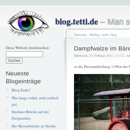
blog.tetti.de
– Man s
Startseite
›
Weblog
›
tetti's blog
Diese Website durchsuchen:
Dampfwalze im Bäre
Mittwoch, 23. Februar 2011 - 11:12 – tet
so die Pressemitteilung 119bw der
Neueste
Blogeinträge
Blog-Ende?
Was lange währt, wird endlich
gut.
Strohner Brücke auf der
Zielgeraden
Die Messerbrücke zu Strohn