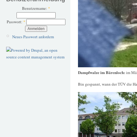
Benutzername:
*
Passwort:
*
Neues Passwort anfordern
Dampfwalze im Bärenloch:
im Mä
Bin gespannt, wann der TÜV die Hal