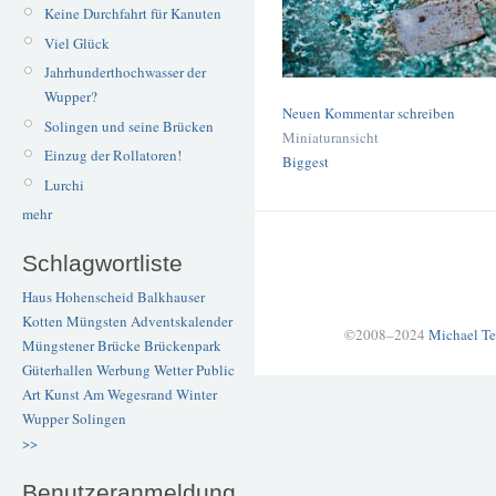
Keine Durchfahrt für Kanuten
Viel Glück
Jahrhunderthochwasser der
Wupper?
Neuen Kommentar schreiben
Solingen und seine Brücken
Miniaturansicht
Einzug der Rollatoren!
Biggest
Lurchi
mehr
Schlagwortliste
Haus Hohenscheid
Balkhauser
Kotten
Müngsten
Adventskalender
©2008–2024
Michael Te
Müngstener Brücke
Brückenpark
Güterhallen
Werbung
Wetter
Public
Art
Kunst
Am Wegesrand
Winter
Wupper
Solingen
>>
Benutzeranmeldung