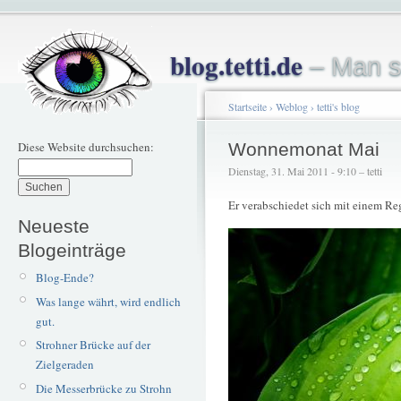
blog.tetti.de
– Man s
Startseite
›
Weblog
›
tetti's blog
Diese Website durchsuchen:
Wonnemonat Mai
Dienstag, 31. Mai 2011 - 9:10 – tetti
Er verabschiedet sich mit einem Re
Neueste
Blogeinträge
Blog-Ende?
Was lange währt, wird endlich
gut.
Strohner Brücke auf der
Zielgeraden
Die Messerbrücke zu Strohn