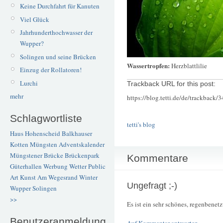
Keine Durchfahrt für Kanuten
Viel Glück
Jahrhunderthochwasser der
Wupper?
Solingen und seine Brücken
Wassertropfen:
Herzblattlilie
Einzug der Rollatoren!
Lurchi
Trackback URL for this post:
mehr
https://blog.tetti.de/de/trackback/
Schlagwortliste
tetti's blog
Haus Hohenscheid
Balkhauser
Kotten
Müngsten
Adventskalender
Müngstener Brücke
Brückenpark
Kommentare
Güterhallen
Werbung
Wetter
Public
Art
Kunst
Am Wegesrand
Winter
Ungefragt ;-)
Wupper
Solingen
>>
Es ist ein sehr schönes, regenbenetz
Benutzeranmeldung