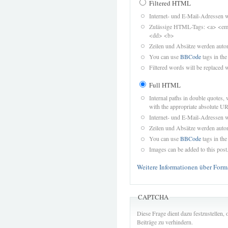
Filtered HTML
Internet- und E-Mail-Adressen 
Zulässige HTML-Tags: <a> <em>
<dd> <b>
Zeilen und Absätze werden autom
You can use
BBCode
tags in the
Filtered words will be replaced w
Full HTML
Internal paths in double quotes, 
with the appropriate absolute URL
Internet- und E-Mail-Adressen 
Zeilen und Absätze werden autom
You can use
BBCode
tags in the
Images can be added to this post
Weitere Informationen über Form
CAPTCHA
Diese Frage dient dazu festzustellen
Beiträge zu verhindern.