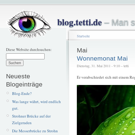
blog.tetti.de
– Man s
Startseite
Diese Website durchsuchen:
Mai
Wonnemonat Mai
Dienstag, 31. Mai 2011 - 9:10 – tetti
Neueste
Er verabschiedet sich mit einem Re
Blogeinträge
Blog-Ende?
Was lange währt, wird endlich
gut.
Strohner Brücke auf der
Zielgeraden
Die Messerbrücke zu Strohn