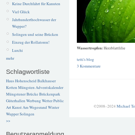
Keine Durchfahrt für Kanuten
Viel Glück
Jahrhunderthochwasser der
Wupper?
Solingen und seine Brücken
Einzug der Rollatoren!
Wassertropfen:
Herzblattlilie
Lurchi
mehr
tetti's blog
3 Kommentare
Schlagwortliste
Haus Hohenscheid
Balkhauser
Kotten
Müngsten
Adventskalender
Müngstener Brücke
Brückenpark
Güterhallen
Werbung
Wetter
Public
©2008–2024
Michael Te
Art
Kunst
Am Wegesrand
Winter
Wupper
Solingen
>>
Benutzeranmeldung