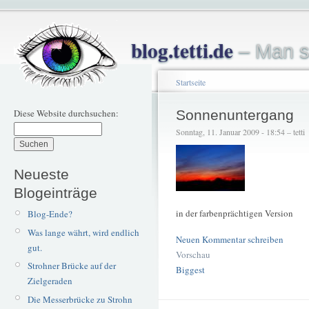
blog.tetti.de
– Man s
Startseite
Diese Website durchsuchen:
Sonnenuntergang
Sonntag, 11. Januar 2009 - 18:54 – tetti
Neueste
Blogeinträge
in der farbenprächtigen Version
Blog-Ende?
Was lange währt, wird endlich
Neuen Kommentar schreiben
gut.
Vorschau
Strohner Brücke auf der
Biggest
Zielgeraden
Die Messerbrücke zu Strohn