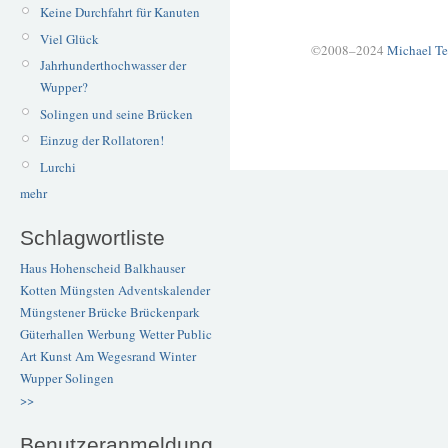
Keine Durchfahrt für Kanuten
Viel Glück
©2008–2024
Michael Te
Jahrhunderthochwasser der
Wupper?
Solingen und seine Brücken
Einzug der Rollatoren!
Lurchi
mehr
Schlagwortliste
Haus Hohenscheid
Balkhauser
Kotten
Müngsten
Adventskalender
Müngstener Brücke
Brückenpark
Güterhallen
Werbung
Wetter
Public
Art
Kunst
Am Wegesrand
Winter
Wupper
Solingen
>>
Benutzeranmeldung