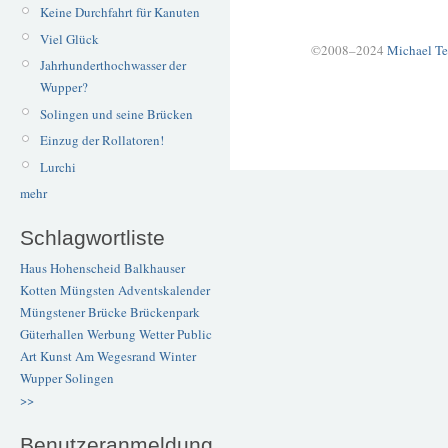
Keine Durchfahrt für Kanuten
Viel Glück
©2008–2024
Michael Te
Jahrhunderthochwasser der
Wupper?
Solingen und seine Brücken
Einzug der Rollatoren!
Lurchi
mehr
Schlagwortliste
Haus Hohenscheid
Balkhauser
Kotten
Müngsten
Adventskalender
Müngstener Brücke
Brückenpark
Güterhallen
Werbung
Wetter
Public
Art
Kunst
Am Wegesrand
Winter
Wupper
Solingen
>>
Benutzeranmeldung