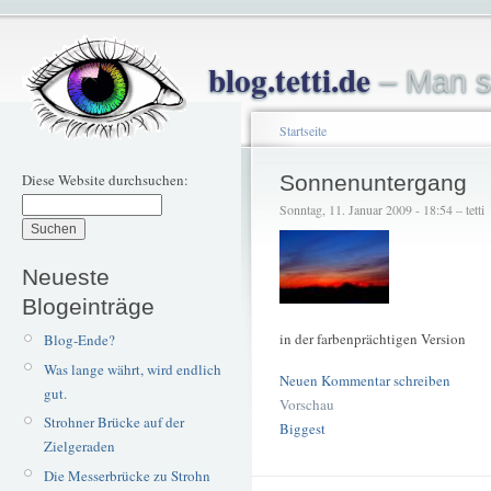
blog.tetti.de
– Man s
Startseite
Diese Website durchsuchen:
Sonnenuntergang
Sonntag, 11. Januar 2009 - 18:54 – tetti
Neueste
Blogeinträge
in der farbenprächtigen Version
Blog-Ende?
Was lange währt, wird endlich
Neuen Kommentar schreiben
gut.
Vorschau
Strohner Brücke auf der
Biggest
Zielgeraden
Die Messerbrücke zu Strohn