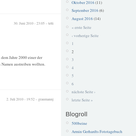
Oktober 2016
(11)
September 2016
(6)
August 2016
(14)
30. Juni 2010 - 23:05 – tetti
« erste Seite
‹ vorherige Seite
1
2
s dem Jahre 2000 einer der
3
n Namen austreiben wollten.
4
5
6
nächste Seite ›
2. Juli 2010 - 19:52 – graumannj
letzte Seite »
Blogroll
500beine
Armin Gerhardts Fototagebuch