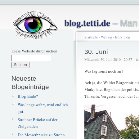
blog.tetti.de
– Man 
Startseite
›
Weblog
›
tetti's blog
Diese Website durchsuchen:
30. Juni
Mittwoch, 30. Juni 2010 - 20:37 – tet
Was lag sonst noch an?
Neueste
Ach ja, die Walder Bürgerinitia
Blogeinträge
Markplatz. Begraben der politis
Blog-Ende?
Tänzerin. Vergessen auch der 1.
Was lange währt, wird endlich
gut.
Strohner Brücke auf der
Zielgeraden
Die Messerbrücke zu Strohn