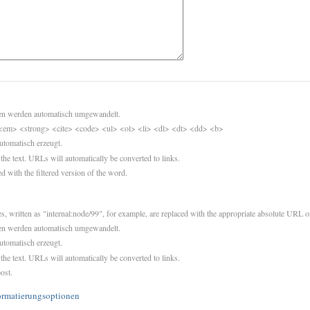
sen werden automatisch umgewandelt.
<em> <strong> <cite> <code> <ul> <ol> <li> <dl> <dt> <dd> <b>
utomatisch erzeugt.
 the text. URLs will automatically be converted to links.
d with the filtered version of the word.
es, written as "internal:node/99", for example, are replaced with the appropriate absolute URL or
sen werden automatisch umgewandelt.
utomatisch erzeugt.
 the text. URLs will automatically be converted to links.
ost.
ormatierungsoptionen