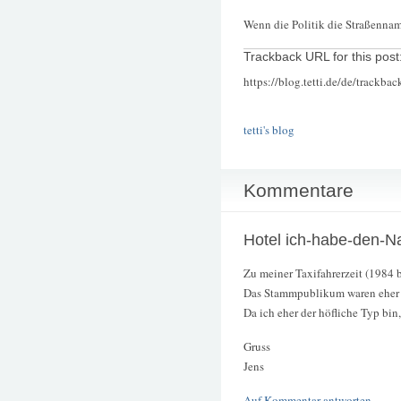
Wenn die Politik die Straßenna
Trackback URL for this post
https://blog.tetti.de/de/trackba
tetti's blog
Kommentare
Hotel ich-habe-den-
Zu meiner Taxifahrerzeit (1984 b
Das Stammpublikum waren eher r
Da ich eher der höfliche Typ bin,
Gruss
Jens
Auf Kommentar antworten