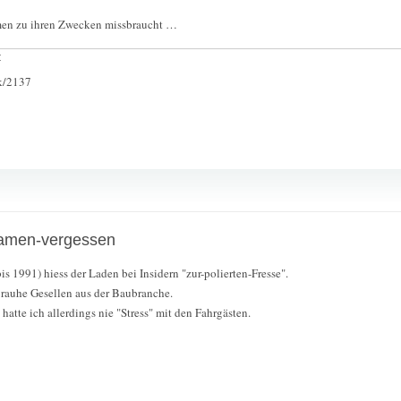
men zu ihren Zwecken missbraucht …
:
ck/2137
Namen-vergessen
is 1991) hiess der Laden bei Insidern "zur-polierten-Fresse".
auhe Gesellen aus der Baubranche.
 hatte ich allerdings nie "Stress" mit den Fahrgästen.