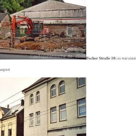
Focher Straße 10:
es war ein
August