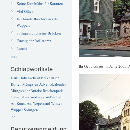
Keine Durchfahrt für Kanuten
Viel Glück
Jahrhunderthochwasser der
Wupper?
Solingen und seine Brücken
Einzug der Rollatoren!
Lurchi
mehr
Ihr Geburtshaus im Jahre 2005, 
Schlagwortliste
Haus Hohenscheid
Balkhauser
Kotten
Müngsten
Adventskalender
Müngstener Brücke
Brückenpark
Güterhallen
Werbung
Wetter
Public
Art
Kunst
Am Wegesrand
Winter
Wupper
Solingen
>>
Benutzeranmeldung