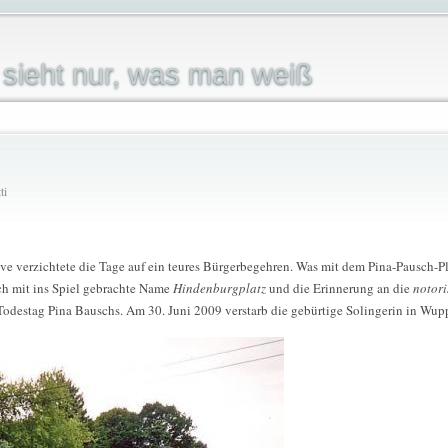
sieht nur, was man weiß
ti
tive verzichtete die Tage auf ein teures Bürgerbegehren. Was mit dem Pina-Pausch-P
ch mit ins Spiel gebrachte Name
Hindenburgplatz
und die Erinnerung an die
notor
 Todestag Pina Bauschs. Am 30. Juni 2009 verstarb die gebürtige Solingerin in Wupp