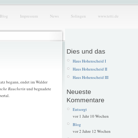
Blog
Impressum
News
Solingen
www.tetti.de
Dies und das
Haus Hohenscheid I
Haus Hohenscheid II
Haus Hohenscheid III
latz begann, endet im Walder
ische Raucherin
und begnadete
Neueste
ertal.
Kommentare
Entsorgt
vor 1 Jahr 10 Wochen
Blog
vor 2 Jahre 12 Wochen