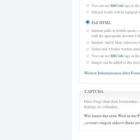
You can use
BBCode
tags in the
Filtered words will be replaced w
Full HTML
Internal paths in double quotes, 
with the appropriate absolute URL
Internet- und E-Mail-Adressen 
Zeilen und Absätze werden autom
You can use
BBCode
tags in the
Images can be added to this post
Weitere Informationen über Form
CAPTCHA
Diese Frage dient dazu festzustellen
Beiträge zu verhindern.
Wie lautet das erste Wort in der 
„ovusuv oragon sukeve ihuni aw