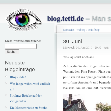
blog.tetti.de
– Man s
Startseite
›
Weblog
›
tetti's blog
Diese Website durchsuchen:
30. Juni
Mittwoch, 30. Juni 2010 - 20:37 – tetti
Was lag sonst noch an?
Neueste
Ach ja, die Walder Bürgerinitiative
Blogeinträge
Was mit dem Pina-Pausch-Platz beg
Blog-Ende?
politisch mit ins Spiel gebrachte 
notorische Raucherin
und begnadete
Was lange währt, wird endlich
Bauschs. Am 30. Juni 2009 verstarb
gut.
Strohner Brücke auf der
Zielgeraden
Die Messerbrücke zu Strohn