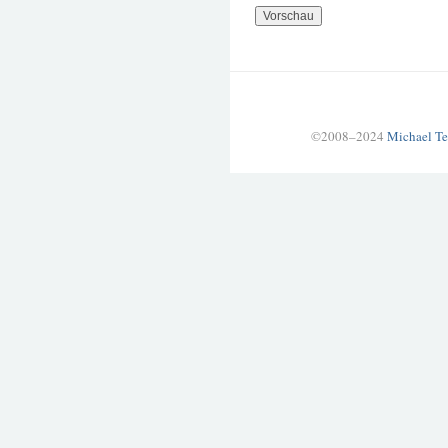
©2008–2024
Michael Te