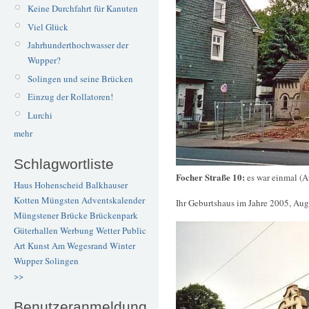
Keine Durchfahrt für Kanuten
Viel Glück
Jahrhunderthochwasser der
Wupper?
Solingen und seine Brücken
Einzug der Rollatoren!
Lurchi
mehr
Schlagwortliste
Focher Straße 10:
es war einmal (
Haus Hohenscheid
Balkhauser
Kotten
Müngsten
Adventskalender
Ihr Geburtshaus im Jahre 2005, Aug
Müngstener Brücke
Brückenpark
Güterhallen
Werbung
Wetter
Public
Art
Kunst
Am Wegesrand
Winter
Wupper
Solingen
>>
Benutzeranmeldung