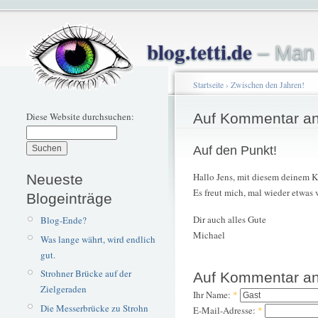
blog.tetti.de
– Man 
Startseite
›
Zwischen den Jahren!
Diese Website durchsuchen:
Auf Kommentar an
Auf den Punkt!
Hallo Jens, mit diesem deinem K
Neueste
Es freut mich, mal wieder etwas 
Blogeinträge
Dir auch alles Gute
Blog-Ende?
Michael
Was lange währt, wird endlich
gut.
Strohner Brücke auf der
Auf Kommentar an
Zielgeraden
Ihr Name:
*
Die Messerbrücke zu Strohn
E-Mail-Adresse:
*