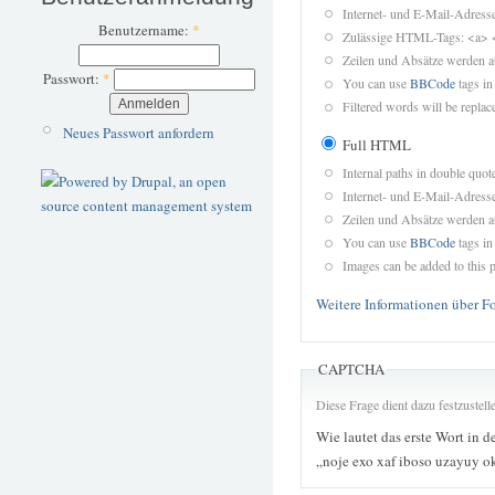
Internet- und E-Mail-Adres
Benutzername:
*
Zulässige HTML-Tags: <a> 
Zeilen und Absätze werden a
Passwort:
*
You can use
BBCode
tags in
Filtered words will be replace
Neues Passwort anfordern
Full HTML
Internal paths in double quot
Internet- und E-Mail-Adres
Zeilen und Absätze werden a
You can use
BBCode
tags in
Images can be added to this p
Weitere Informationen über F
CAPTCHA
Diese Frage dient dazu festzustel
Wie lautet das erste Wort in d
„noje exo xaf iboso uzayuy o