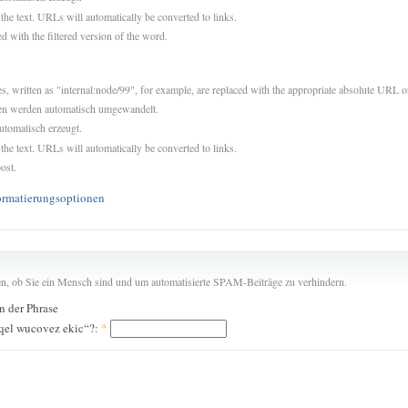
 the text. URLs will automatically be converted to links.
d with the filtered version of the word.
es, written as "internal:node/99", for example, are replaced with the appropriate absolute URL or
sen werden automatisch umgewandelt.
utomatisch erzeugt.
 the text. URLs will automatically be converted to links.
ost.
ormatierungsoptionen
len, ob Sie ein Mensch sind und um automatisierte SPAM-Beiträge zu verhindern.
in der Phrase
aqel wucovez ekic“?:
*