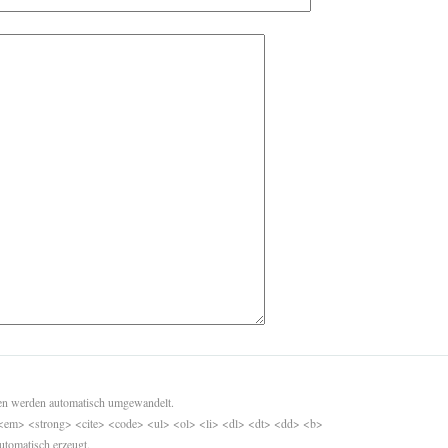
sen werden automatisch umgewandelt.
<em> <strong> <cite> <code> <ul> <ol> <li> <dl> <dt> <dd> <b>
utomatisch erzeugt.