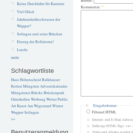
Betreff:
Keine Durchfahrt für Kanuten
Kommentar:
*
Viel Glück
Jahrhunderthochwasser der
Wupper?
Solingen und seine Brücken
Einzug der Rollatoren!
Lurchi
mehr
Schlagwortliste
Haus Hohenscheid
Balkhauser
Kotten
Müngsten
Adventskalender
Müngstener Brücke
Brückenpark
Güterhallen
Werbung
Wetter
Public
Eingabeformat
Art
Kunst
Am Wegesrand
Winter
Filtered HTML
Wupper
Solingen
>>
Internet- und E-Mail-Adres
Zulässige HTML-Tags: <a> 
Benutzeranmeldung
Zeilen und Absätze werden a