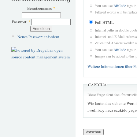
You can use
BBCode
tags in
Benutzername:
*
Filtered words will be replace
Passwort:
*
Full HTML
Internal paths in double quot
Neues Passwort anfordern
Internet- und E-Mail-Adres
Zeilen und Absätze werden a
You can use
BBCode
tags in
Images can be added to this p
Weitere Informationen über F
CAPTCHA
Diese Frage dient dazu festzustel
Wie lautet das siebente Wort 
„wuli ixoy naca ezukido yaq