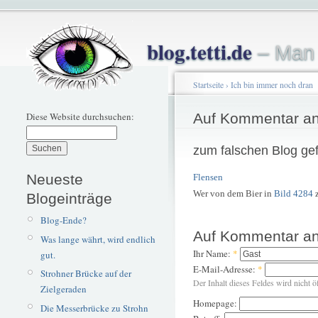
blog.tetti.de
– Man 
Startseite
›
Ich bin immer noch dran
Diese Website durchsuchen:
Auf Kommentar an
zum falschen Blog gef
Neueste
Flensen
Wer von dem Bier in
Bild 4284
z
Blogeinträge
Blog-Ende?
Auf Kommentar an
Was lange währt, wird endlich
Ihr Name:
*
gut.
E-Mail-Adresse:
*
Strohner Brücke auf der
Der Inhalt dieses Feldes wird nicht ö
Zielgeraden
Homepage:
Die Messerbrücke zu Strohn