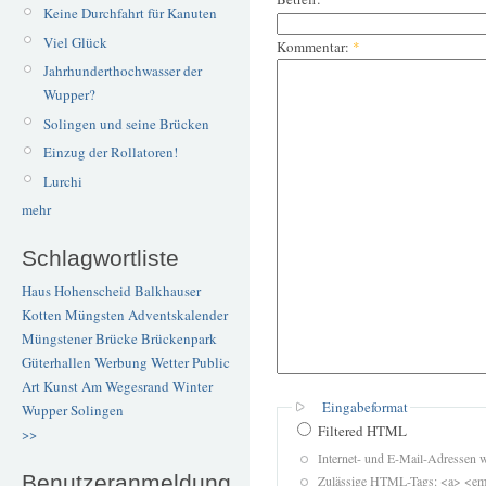
Keine Durchfahrt für Kanuten
Viel Glück
Kommentar:
*
Jahrhunderthochwasser der
Wupper?
Solingen und seine Brücken
Einzug der Rollatoren!
Lurchi
mehr
Schlagwortliste
Haus Hohenscheid
Balkhauser
Kotten
Müngsten
Adventskalender
Müngstener Brücke
Brückenpark
Güterhallen
Werbung
Wetter
Public
Art
Kunst
Am Wegesrand
Winter
Eingabeformat
Wupper
Solingen
Filtered HTML
>>
Internet- und E-Mail-Adressen 
Benutzeranmeldung
Zulässige HTML-Tags: <a> <em>