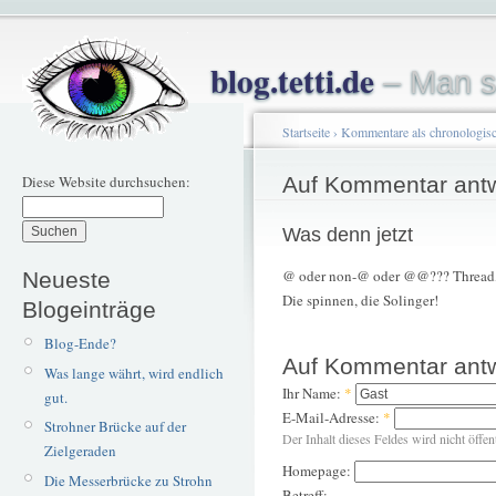
blog.tetti.de
– Man s
Startseite
›
Kommentare als chronologisc
Diese Website durchsuchen:
Auf Kommentar ant
Was denn jetzt
@ oder non-@ oder @@??? Thread, 
Neueste
Die spinnen, die Solinger!
Blogeinträge
Blog-Ende?
Auf Kommentar ant
Was lange währt, wird endlich
Ihr Name:
*
gut.
E-Mail-Adresse:
*
Strohner Brücke auf der
Der Inhalt dieses Feldes wird nicht öffen
Zielgeraden
Homepage:
Die Messerbrücke zu Strohn
Betreff: