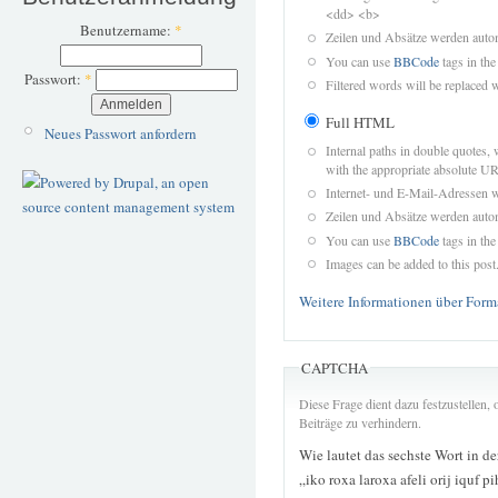
<dd> <b>
Benutzername:
*
Zeilen und Absätze werden autom
You can use
BBCode
tags in the
Passwort:
*
Filtered words will be replaced w
Full HTML
Neues Passwort anfordern
Internal paths in double quotes, 
with the appropriate absolute URL
Internet- und E-Mail-Adressen 
Zeilen und Absätze werden autom
You can use
BBCode
tags in the
Images can be added to this post
Weitere Informationen über Form
CAPTCHA
Diese Frage dient dazu festzustellen
Beiträge zu verhindern.
Wie lautet das sechste Wort in d
„iko roxa laroxa afeli orij iquf p