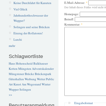
E-Mail-Adresse:
*
Keine Durchfahrt für Kanuten
Der Inhalt dieses Feldes wird nicht ö
Viel Glück
Homepage:
Jahrhunderthochwasser der
Betreff:
Wupper?
Kommentar:
*
Solingen und seine Brücken
Einzug der Rollatoren!
Lurchi
mehr
Schlagwortliste
Haus Hohenscheid
Balkhauser
Kotten
Müngsten
Adventskalender
Müngstener Brücke
Brückenpark
Güterhallen
Werbung
Wetter
Public
Art
Kunst
Am Wegesrand
Winter
Wupper
Solingen
>>
Eingabeformat
Benutzeranmeldung