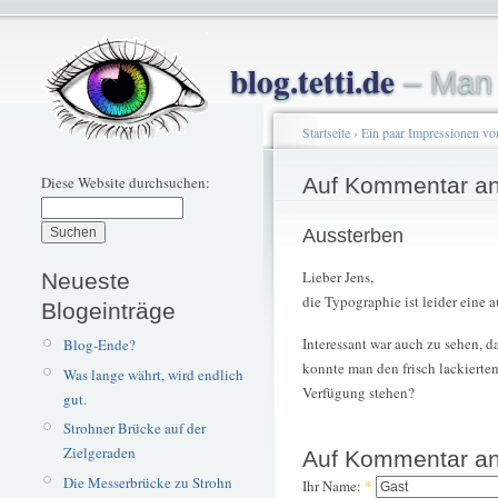
blog.tetti.de
– Man 
Startseite
›
Ein paar Impressionen v
Diese Website durchsuchen:
Auf Kommentar an
Aussterben
Lieber Jens,
Neueste
die Typographie ist leider eine 
Blogeinträge
Interessant war auch zu sehen, 
Blog-Ende?
konnte man den frisch lackierte
Was lange währt, wird endlich
Verfügung stehen?
gut.
Strohner Brücke auf der
Zielgeraden
Auf Kommentar an
Die Messerbrücke zu Strohn
Ihr Name:
*