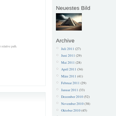
Neuestes Bild
Archive
 relative path.
Juli 2011
(27)
Juni 2011
(29)
Mai 2011
(28)
April 2011
(34)
März 2011
(41)
Februar 2011
(29)
Januar 2011
(33)
Dezember 2010
(52)
November 2010
(38)
Oktober 2010
(45)