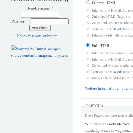
Filtered HTML
Benutzername:
*
Internet- und E-Mail-Adres
Zulässige HTML-Tags: <a> 
Passwort:
*
Zeilen und Absätze werden a
You can use
BBCode
tags in
Filtered words will be replace
Neues Passwort anfordern
Full HTML
Internal paths in double quot
Internet- und E-Mail-Adres
Zeilen und Absätze werden a
You can use
BBCode
tags in
Images can be added to this p
Weitere Informationen über F
CAPTCHA
Diese Frage dient dazu festzustel
Wie lautet das siebente Wort 
„qudedej ivawuke weguhoz at