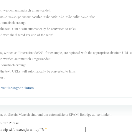
sen werden automatisch umgewandelt.
<em> <strong> <cite> <code> <ul> <ol> <li> <dl> <dt> <dd> <b>
utomatisch erzeugt.
 the text. URLs will automatically be converted to links.
d with the filtered version of the word.
es, written as "internal:node/99", for example, are replaced with the appropriate absolute URL or
sen werden automatisch umgewandelt.
utomatisch erzeugt.
 the text. URLs will automatically be converted to links.
ost.
ormatierungsoptionen
len, ob Sie ein Mensch sind und um automatisierte SPAM-Beiträge zu verhindern.
in der Phrase
awip xifu exozaju wihep“?:
*