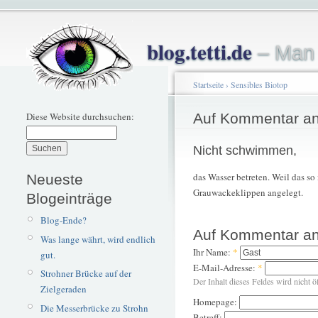
blog.tetti.de
– Man 
Startseite
›
Sensibles Biotop
Diese Website durchsuchen:
Auf Kommentar an
Nicht schwimmen,
das Wasser betreten. Weil das s
Neueste
Grauwackeklippen angelegt.
Blogeinträge
Blog-Ende?
Auf Kommentar an
Was lange währt, wird endlich
Ihr Name:
*
gut.
E-Mail-Adresse:
*
Strohner Brücke auf der
Der Inhalt dieses Feldes wird nicht ö
Zielgeraden
Homepage:
Die Messerbrücke zu Strohn
Betreff: