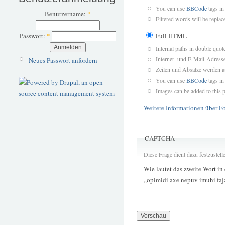
You can use
BBCode
tags in
Benutzername:
*
Filtered words will be replace
Full HTML
Passwort:
*
Internal paths in double quot
Internet- und E-Mail-Adres
Neues Passwort anfordern
Zeilen und Absätze werden a
You can use
BBCode
tags in
Images can be added to this p
Weitere Informationen über F
CAPTCHA
Diese Frage dient dazu festzustel
Wie lautet das zweite Wort in
„opimidi axe nepuv imuhi faj