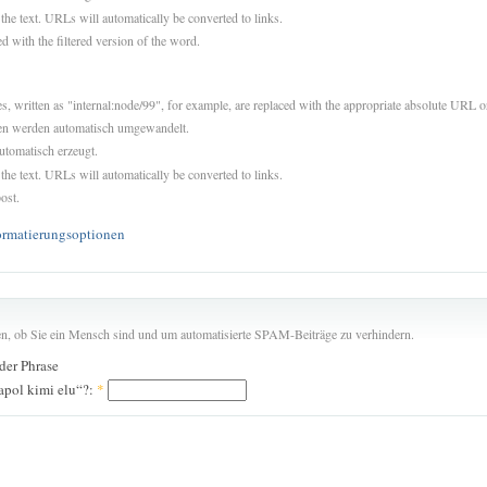
 the text. URLs will automatically be converted to links.
d with the filtered version of the word.
es, written as "internal:node/99", for example, are replaced with the appropriate absolute URL or
sen werden automatisch umgewandelt.
utomatisch erzeugt.
 the text. URLs will automatically be converted to links.
ost.
ormatierungsoptionen
len, ob Sie ein Mensch sind und um automatisierte SPAM-Beiträge zu verhindern.
 der Phrase
apol kimi elu“?:
*