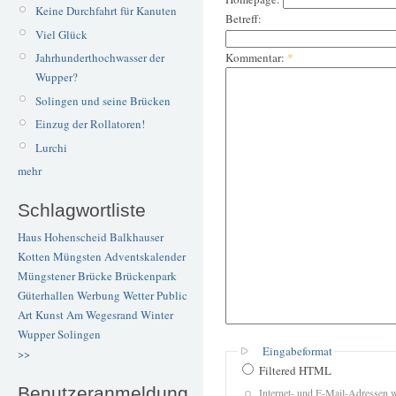
Keine Durchfahrt für Kanuten
Betreff:
Viel Glück
Kommentar:
*
Jahrhunderthochwasser der
Wupper?
Solingen und seine Brücken
Einzug der Rollatoren!
Lurchi
mehr
Schlagwortliste
Haus Hohenscheid
Balkhauser
Kotten
Müngsten
Adventskalender
Müngstener Brücke
Brückenpark
Güterhallen
Werbung
Wetter
Public
Art
Kunst
Am Wegesrand
Winter
Wupper
Solingen
Eingabeformat
>>
Filtered HTML
Benutzeranmeldung
Internet- und E-Mail-Adressen 