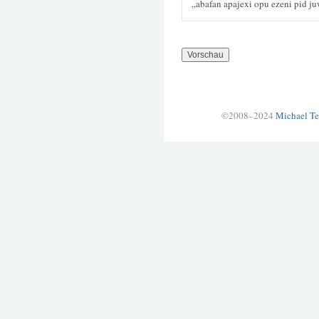
„abafan apajexi opu ezeni pid ju
©2008–2024
Michael Te