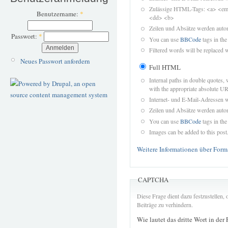
Zulässige HTML-Tags: <a> <em>
Benutzername:
*
<dd> <b>
Zeilen und Absätze werden autom
Passwort:
*
You can use
BBCode
tags in the
Filtered words will be replaced w
Neues Passwort anfordern
Full HTML
Internal paths in double quotes, 
with the appropriate absolute URL
Internet- und E-Mail-Adressen 
Zeilen und Absätze werden autom
You can use
BBCode
tags in the
Images can be added to this post
Weitere Informationen über Form
CAPTCHA
Diese Frage dient dazu festzustellen
Beiträge zu verhindern.
Wie lautet das dritte Wort in der