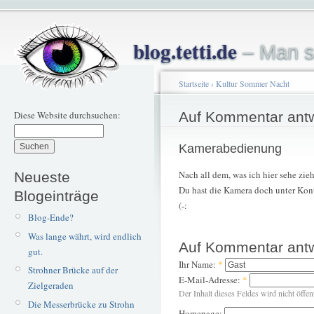
blog.tetti.de
– Man s
Startseite
›
Kultur Sommer Nacht
Diese Website durchsuchen:
Auf Kommentar ant
Kamerabedienung
Nach all dem, was ich hier sehe zi
Neueste
Du hast die Kamera doch unter Kont
Blogeinträge
(-:
Blog-Ende?
Was lange währt, wird endlich
Auf Kommentar ant
gut.
Ihr Name:
*
Strohner Brücke auf der
E-Mail-Adresse:
*
Zielgeraden
Der Inhalt dieses Feldes wird nicht öffen
Die Messerbrücke zu Strohn
Homepage: