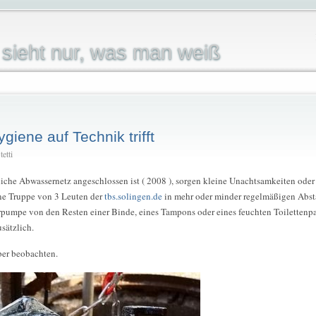
sieht nur, was man weiß
ene auf Technik trifft
etti
tliche Abwassernetz angeschlossen ist ( 2008 ), sorgen kleine Unachtsamkeiten oder
ine Truppe von 3 Leuten der
tbs.solingen.de
in mehr oder minder regelmäßigen Abs
pumpe von den Resten einer Binde, eines Tampons oder eines feuchten Toilettenpap
usätzlich.
ber beobachten.