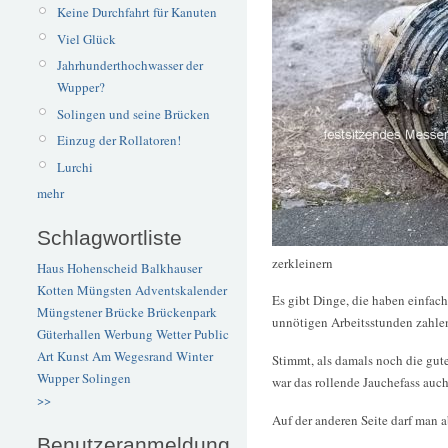
Keine Durchfahrt für Kanuten
Viel Glück
Jahrhunderthochwasser der
Wupper?
Solingen und seine Brücken
Einzug der Rollatoren!
Lurchi
mehr
Schlagwortliste
zerkleinern
Haus Hohenscheid
Balkhauser
Kotten
Müngsten
Adventskalender
Es gibt Dinge, die haben einfach
Müngstener Brücke
Brückenpark
unnötigen Arbeitsstunden zahlen
Güterhallen
Werbung
Wetter
Public
Art
Kunst
Am Wegesrand
Winter
Stimmt, als damals noch die gute
Wupper
Solingen
war das rollende Jauchefass auch
>>
Auf der anderen Seite darf man a
Benutzeranmeldung