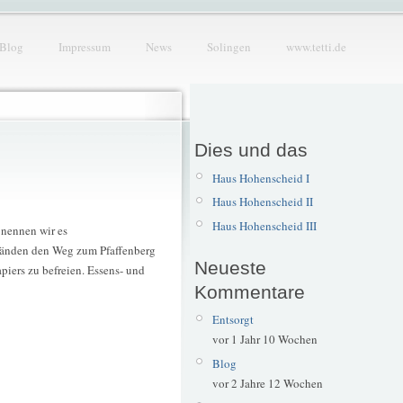
Blog
Impressum
News
Solingen
www.tetti.de
Dies und das
Haus Hohenscheid I
Haus Hohenscheid II
Haus Hohenscheid III
 nennen wir es
tänden den Weg zum Pfaffenberg
Neueste
iers zu befreien. Essens- und
Kommentare
Entsorgt
vor 1 Jahr 10 Wochen
Blog
vor 2 Jahre 12 Wochen