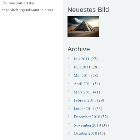
 Es transportiert das
Neuestes Bild
n angeblich irgendwann in einer
Archive
Juli 2011
(27)
Juni 2011
(29)
Mai 2011
(28)
April 2011
(34)
März 2011
(41)
Februar 2011
(29)
Januar 2011
(33)
Dezember 2010
(52)
November 2010
(38)
Oktober 2010
(45)