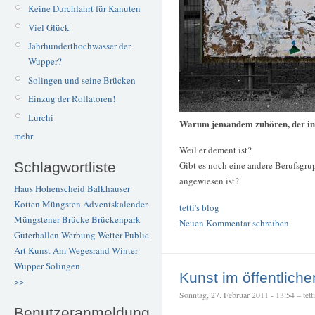
Keine Durchfahrt für Kanuten
Viel Glück
Jahrhunderthochwasser der
Wupper?
Solingen und seine Brücken
Einzug der Rollatoren!
Lurchi
Warum jemandem zuhören, der im
mehr
Weil er dement ist?
Schlagwortliste
Gibt es noch eine andere Berufsgr
angewiesen ist?
Haus Hohenscheid
Balkhauser
Kotten
Müngsten
Adventskalender
tetti's blog
Müngstener Brücke
Brückenpark
Neuen Kommentar schreiben
Güterhallen
Werbung
Wetter
Public
Art
Kunst
Am Wegesrand
Winter
Wupper
Solingen
Kunst im öffentlich
>>
Sonntag, 27. Februar 2011 - 13:54 – tetti
Benutzeranmeldung