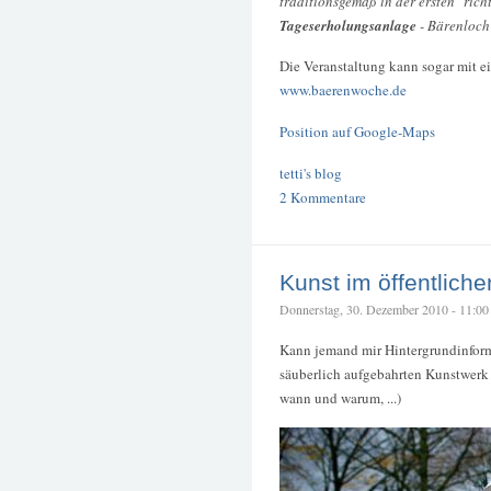
traditionsgemäß in der ersten "rich
Tageserholungsanlage
- Bärenloch 
Die Veranstaltung kann sogar mit e
www.baerenwoche.de
Position auf Google-Maps
tetti's blog
2 Kommentare
Kunst im öffentlich
Donnerstag, 30. Dezember 2010 - 11:00 –
Kann jemand mir Hintergrundinform
säuberlich aufgebahrten Kunstwerk li
wann und warum, ...)