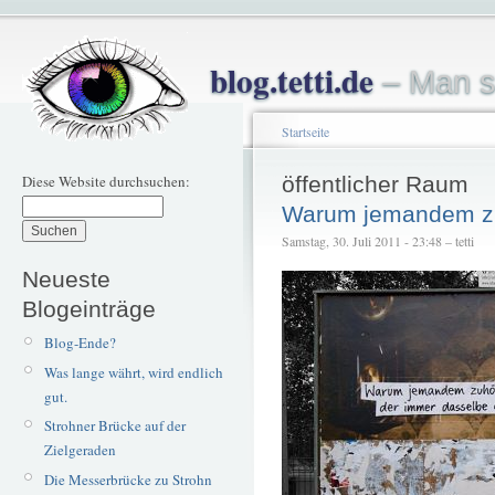
blog.tetti.de
– Man s
Startseite
Diese Website durchsuchen:
öffentlicher Raum
Warum jemandem z
Samstag, 30. Juli 2011 - 23:48 – tetti
Neueste
Blogeinträge
Blog-Ende?
Was lange währt, wird endlich
gut.
Strohner Brücke auf der
Zielgeraden
Die Messerbrücke zu Strohn