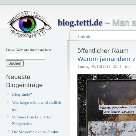
blog.tetti.de
– Man s
Startseite
Diese Website durchsuchen:
öffentlicher Raum
Warum jemandem z
Samstag, 30. Juli 2011 - 23:48 – tetti
Neueste
Blogeinträge
Blog-Ende?
Was lange währt, wird endlich
gut.
Strohner Brücke auf der
Zielgeraden
Die Messerbrücke zu Strohn