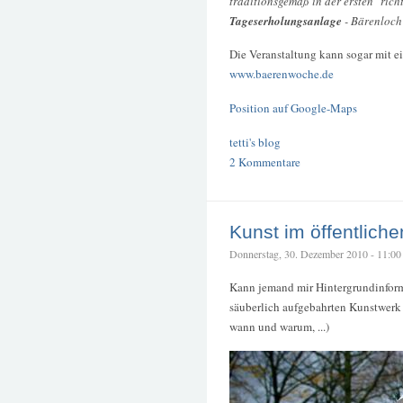
traditionsgemäß in der ersten "rich
Tageserholungsanlage
- Bärenloch 
Die Veranstaltung kann sogar mit e
www.baerenwoche.de
Position auf Google-Maps
tetti's blog
2 Kommentare
Kunst im öffentlich
Donnerstag, 30. Dezember 2010 - 11:00 –
Kann jemand mir Hintergrundinform
säuberlich aufgebahrten Kunstwerk li
wann und warum, ...)