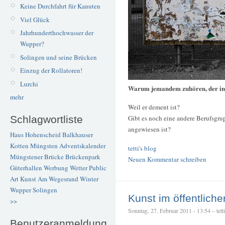
Keine Durchfahrt für Kanuten
Viel Glück
Jahrhunderthochwasser der
Wupper?
Solingen und seine Brücken
Einzug der Rollatoren!
Lurchi
Warum jemandem zuhören, der im
mehr
Weil er dement ist?
Schlagwortliste
Gibt es noch eine andere Berufsgr
angewiesen ist?
Haus Hohenscheid
Balkhauser
Kotten
Müngsten
Adventskalender
tetti's blog
Müngstener Brücke
Brückenpark
Neuen Kommentar schreiben
Güterhallen
Werbung
Wetter
Public
Art
Kunst
Am Wegesrand
Winter
Wupper
Solingen
Kunst im öffentlich
>>
Sonntag, 27. Februar 2011 - 13:54 – tetti
Benutzeranmeldung