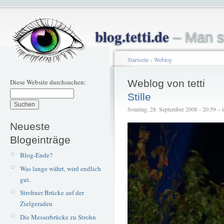
blog.tetti.de
– Man s
Startseite
›
Weblog
Diese Website durchsuchen:
Weblog von tetti
Stille
Sonntag, 28. September 2008 - 20:59 – te
Neueste
Blogeinträge
Blog-Ende?
Was lange währt, wird endlich
gut.
Strohner Brücke auf der
Zielgeraden
Die Messerbrücke zu Strohn