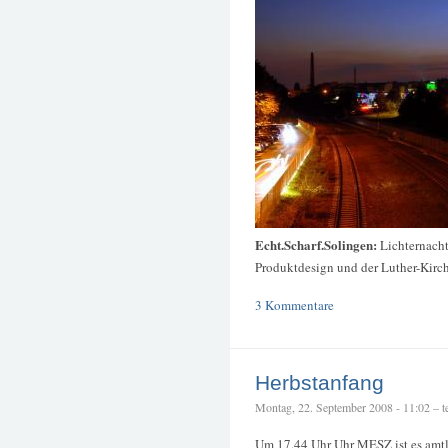
Echt.Scharf.Solingen:
Lichternach
Produktdesign und der Luther-Kirc
3 Kommentare
Herbstanfang
Montag, 22. September 2008 - 11:02 – te
Um 17.44 Uhr Uhr MESZ ist es amtli