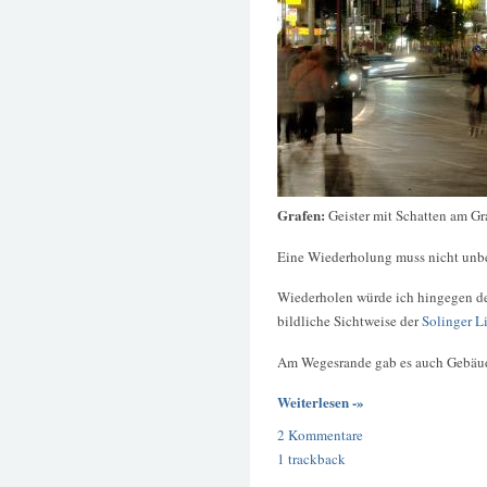
Grafen:
Geister mit Schatten am Gr
Eine Wiederholung muss nicht unbe
Wiederholen würde ich hingegen de
bildliche Sichtweise der
Solinger L
Am Wegesrande gab es auch Gebäude,
Weiterlesen -»
2 Kommentare
1 trackback