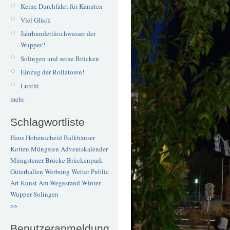
Keine Durchfahrt für Kanuten
Viel Glück
Jahrhunderthochwasser der
Wupper?
Solingen und seine Brücken
Einzug der Rollatoren!
Lurchi
mehr
Schlagwortliste
Haus Hohenscheid
Balkhauser
Kotten
Müngsten
Adventskalender
Müngstener Brücke
Brückenpark
Güterhallen
Werbung
Wetter
Public
Art
Kunst
Am Wegesrand
Winter
Wupper
Solingen
>>
Benutzeranmeldung