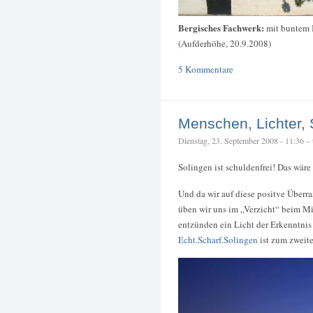
Bergisches Fachwerk:
mit buntem
(Aufderhöhe, 20.9.2008)
5 Kommentare
Menschen, Lichter,
Dienstag, 23. September 2008 - 11:36 – t
Solingen ist schuldenfrei! Das wäre
Und da wir auf diese positve Überr
üben wir uns im „Verzicht“ beim 
entzünden ein Licht der Erkenntnis
Echt.Scharf.Solingen
ist zum zweit