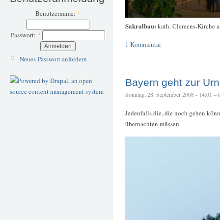
Benutzername:
*
Sakralbau:
kath. Clemens-Kirche
Passwort:
*
1 Kommentar
Neues Passwort anfordern
Bayern geht zur Ur
Sonntag, 28. September 2008 - 14:01 – te
Jedenfalls die, die noch gehen kön
übernachten müssen.