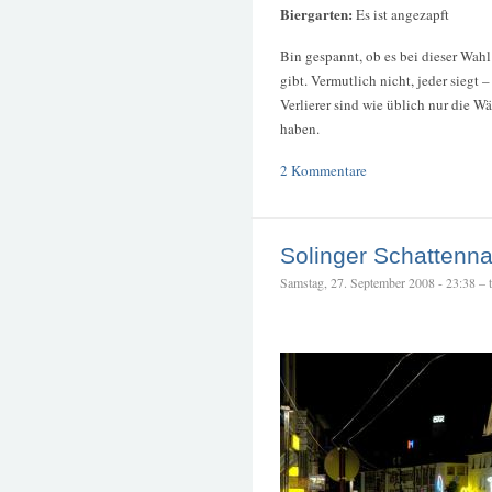
Biergarten:
Es ist angezapft
Bin gespannt, ob es bei dieser Wah
gibt. Vermutlich nicht, jeder siegt –
Verlierer sind wie üblich nur die W
haben.
2 Kommentare
Solinger Schattenn
Samstag, 27. September 2008 - 23:38 – te