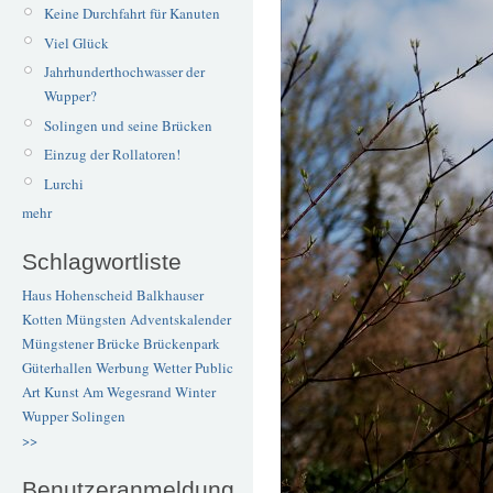
Keine Durchfahrt für Kanuten
Viel Glück
Jahrhunderthochwasser der
Wupper?
Solingen und seine Brücken
Einzug der Rollatoren!
Lurchi
mehr
Schlagwortliste
Haus Hohenscheid
Balkhauser
Kotten
Müngsten
Adventskalender
Müngstener Brücke
Brückenpark
Güterhallen
Werbung
Wetter
Public
Art
Kunst
Am Wegesrand
Winter
Wupper
Solingen
>>
Benutzeranmeldung