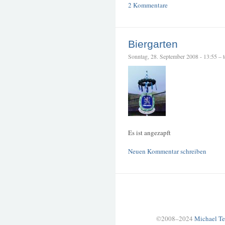
2 Kommentare
Biergarten
Sonntag, 28. September 2008 - 13:55 – te
Es ist angezapft
Neuen Kommentar schreiben
©2008–2024
Michael Te