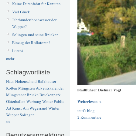
Keine Durchfahrt für Kanuten
Viel Glück
Jahrhunderthochwasser der
Wupper?
Solingen und seine Brücken
Einzug der Rollatoren!
Lurchi
mehr
Schlagwortliste
Haus Hohenscheid
Balkhauser
Kotten
Müngsten
Adventskalender
Stadtführer Dietmar Vogt
Müngstener Brücke
Brückenpark
Weiterlesen -»
Güterhallen
Werbung
Wetter
Public
Art
Kunst
Am Wegesrand
Winter
tetti's blog
Wupper
Solingen
2 Kommentare
>>
Benutzeranmeldung