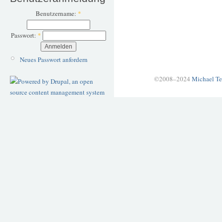
Benutzername:
*
Passwort:
*
Neues Passwort anfordern
©2008–2024
Michael Te