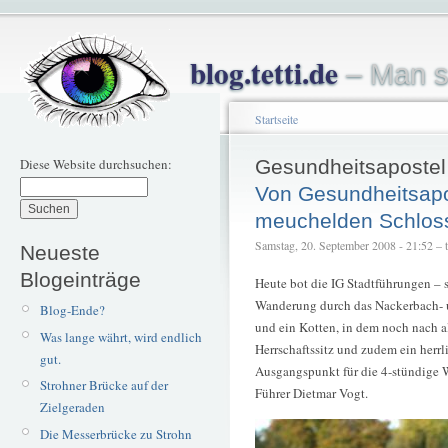
blog.tetti.de
– Man s
Startseite
Diese Website durchsuchen:
Gesundheitsapostel
Von Gesundheitsapost
meuchelden Schlos
Samstag, 20. September 2008 - 21:52 – te
Neueste
Blogeinträge
Heute bot die IG Stadtführungen – s
Wanderung durch das Nackerbach- u
Blog-Ende?
und ein Kotten, in dem noch nach al
Was lange währt, wird endlich
Herrschaftssitz und zudem ein herrl
gut.
Ausgangspunkt für die 4-stündige 
Strohner Brücke auf der
Führer Dietmar Vogt.
Zielgeraden
Die Messerbrücke zu Strohn