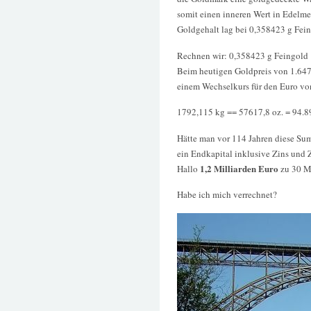
somit einen inneren Wert in Edelme
Goldgehalt lag bei 0,358423 g Fein
Rechnen wir: 0,358423 g Feingold 
Beim heutigen Goldpreis von 1.64
einem Wechselkurs für den Euro vo
1792,115 kg == 57617,8 oz. = 94.8
Hätte man vor 114 Jahren diese Sum
ein Endkapital inklusive Zins und 
1,2 Milliarden Euro
Hallo
zu 30 Mi
Habe ich mich verrechnet?