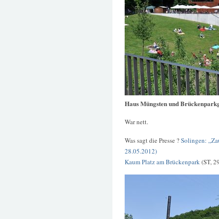
Haus Müngsten und Brückenparkg
War nett.
Was sagt die Presse ?
Solingen: „Za
28.05.2012)
Kaum Platz am Brückenpark
(ST, 2