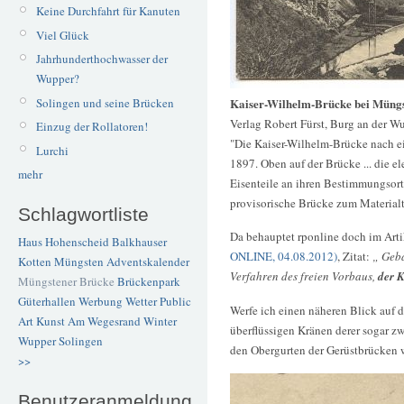
Keine Durchfahrt für Kanuten
Viel Glück
Jahrhunderthochwasser der
Wupper?
Kaiser-Wilhelm-Brücke bei Müngs
Solingen und seine Brücken
Verlag Robert Fürst, Burg an der W
Einzug der Rollatoren!
"Die Kaiser-Wilhelm-Brücke nach e
Lurchi
1897. Oben auf der Brücke ... die e
mehr
Eisenteile an ihren Bestimmungsor
provisorische Brücke zum Materialt
Schlagwortliste
Da behauptet rponline doch im Art
Haus Hohenscheid
Balkhauser
ONLINE, 04.08.2012)
, Zitat:
„ Geb
Kotten
Müngsten
Adventskalender
Verfahren des freien Vorbaus,
der K
Müngstener Brücke
Brückenpark
Güterhallen
Werbung
Wetter
Public
Werfe ich einen näheren Blick auf d
Art
Kunst
Am Wegesrand
Winter
überflüssigen Kränen derer sogar z
Wupper
Solingen
den Obergurten der Gerüstbrücken w
>>
Benutzeranmeldung