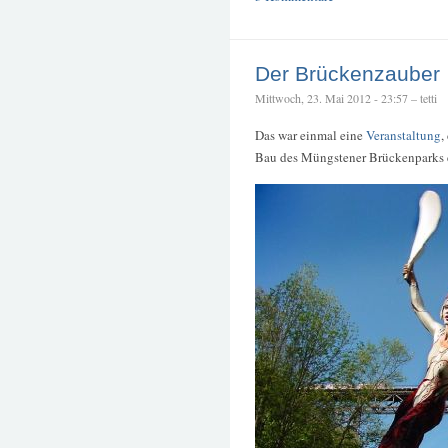
Der Brückenzauber
Mittwoch, 23. Mai 2012 - 23:57 – tetti
Das war einmal eine
Veranstaltung
,
Bau des Müngstener Brückenparks er