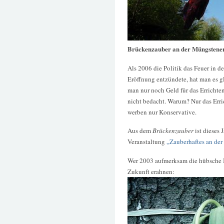
Brückenzauber an der Müngstene
Als 2006 die Politik das Feuer in 
Eröffnung entzündete, hat man es g
man nur noch Geld für das Errichten
nicht bedacht. Warum? Nur das Err
werben nur Konservative.
Aus dem
Brückenzauber
ist dieses 
Veranstaltung
„Zauberhaftes an de
Wer 2003 aufmerksam die hübsche In
Zukunft erahnen: