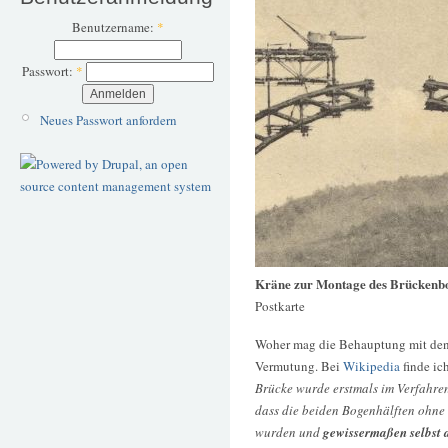
Benutzername:
*
Passwort:
*
Neues Passwort anfordern
Kräne zur Montage des Brückenb
Postkarte
Woher mag die Behauptung mit den
Vermutung. Bei
Wikipedia
finde ic
Brücke wurde erstmals im Verfahren 
dass die beiden Bogenhälften ohne 
wurden und
gewissermaßen selbst 