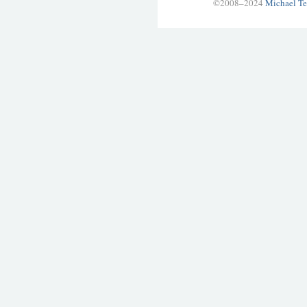
©2008–2024
Michael Te