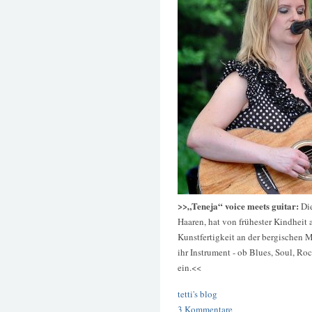
>>„Teneja“ voice meets guitar:
Di
Haaren, hat von frühester Kindheit a
Kunstfertigkeit an der bergischen M
ihr Instrument - ob Blues, Soul, Rock
ein.<<
tetti's blog
3 Kommentare