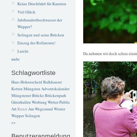
Keine Durchfahrt für Kanuten
Viel Glück
Jahrhunderthochwasser der
Wupper?
Solingen und seine Brücken
Einzug der Rollatoren!
Lurchi
Da nehmen wir doch schon ein
mehr
Schlagwortliste
Haus Hohenscheid
Balkhauser
Kotten
Müngsten
Adventskalender
Müngstener Brücke
Brückenpark
Güterhallen
Werbung
Wetter
Public
Art
Kunst
Am Wegesrand
Winter
Wupper
Solingen
>>
Benutzeranmeldung