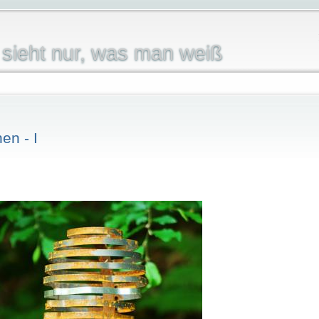
sieht nur, was man weiß
en - I