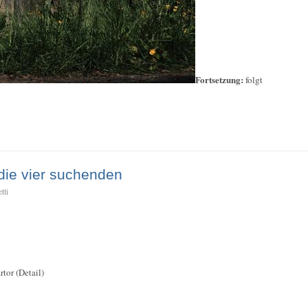
Fortsetzung:
folgt
die vier suchenden
tti
tor (Detail)