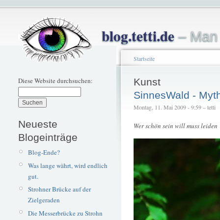
blog.tetti.de
– Man 
Startseite
Diese Website durchsuchen:
Kunst
SinnesWald - Myth
Montag, 11. Mai 2009 - 9:59 – tetti
Neueste
Wer schön sein will muss leiden
Blogeinträge
Blog-Ende?
Was lange währt, wird endlich
gut.
Strohner Brücke auf der
Zielgeraden
Die Messerbrücke zu Strohn