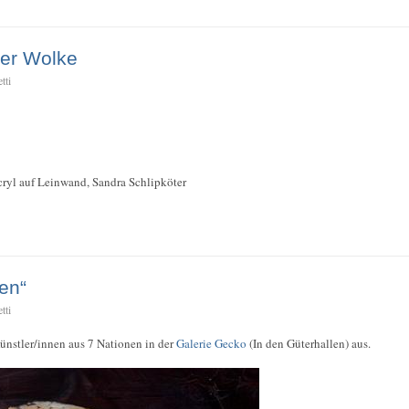
ner Wolke
tti
cryl auf Leinwand, Sandra Schlipköter
en“
tti
ünstler/innen aus 7 Nationen in der
Galerie Gecko
(In den Güterhallen) aus.