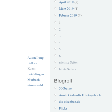
April 2019
(5)
März 2019
(4)
Februar 2019
(4)
1
2
3
4
5
6
Ausstellung
nächste Seite ›
Balken
Kunst
letzte Seite »
Leichlingen
Murbach
Blogroll
Sinneswald
500beine
Armin Gerhardts Fototagebuch
die olsenban.de
Flickr