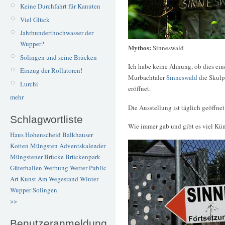
Keine Durchfahrt für Kanuten
Viel Glück
Jahrhunderthochwasser der
Wupper?
Mythos:
Sinneswald
Solingen und seine Brücken
Ich habe keine Ahnung, ob dies ein
Einzug der Rollatoren!
Murbachtaler
Sinneswald
die Skulp
Lurchi
eröffnet.
mehr
Die Ausstellung ist täglich geöffne
Schlagwortliste
Wie immer gab und gibt es viel Kün
Haus Hohenscheid
Balkhauser
Kotten
Müngsten
Adventskalender
Müngstener Brücke
Brückenpark
Güterhallen
Werbung
Wetter
Public
Art
Kunst
Am Wegesrand
Winter
Wupper
Solingen
>>
Benutzeranmeldung