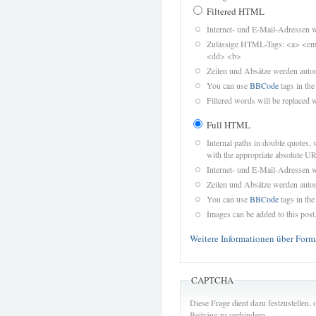
Filtered HTML
Internet- und E-Mail-Adressen 
Zulässige HTML-Tags: <a> <em>
<dd> <b>
Zeilen und Absätze werden autom
You can use
BBCode
tags in the
Filtered words will be replaced w
Full HTML
Internal paths in double quotes, 
with the appropriate absolute URL
Internet- und E-Mail-Adressen 
Zeilen und Absätze werden autom
You can use
BBCode
tags in the
Images can be added to this post
Weitere Informationen über Form
CAPTCHA
Diese Frage dient dazu festzustellen
Beiträge zu verhindern.