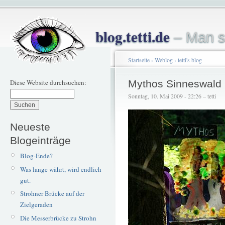
blog.tetti.de
– Man s
Startseite
›
Weblog
›
tetti's blog
Diese Website durchsuchen:
Mythos Sinneswald
Sonntag, 10. Mai 2009 - 22:26 – tetti
Neueste
Blogeinträge
Blog-Ende?
Was lange währt, wird endlich
gut.
Strohner Brücke auf der
Zielgeraden
Die Messerbrücke zu Strohn