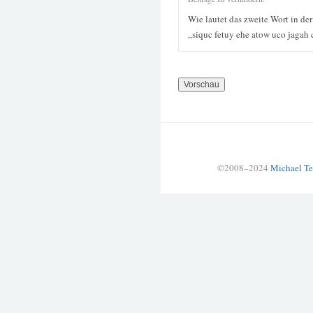
Wie lautet das zweite Wort in de
„siquc fetuy ehe atow uco jagah
©2008–2024
Michael Te