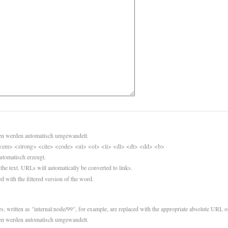
sen werden automatisch umgewandelt.
<em> <strong> <cite> <code> <ul> <ol> <li> <dl> <dt> <dd> <b>
utomatisch erzeugt.
 the text. URLs will automatically be converted to links.
d with the filtered version of the word.
es, written as "internal:node/99", for example, are replaced with the appropriate absolute URL or
sen werden automatisch umgewandelt.