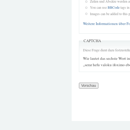
Zeilen und Absätze werden a
You can use
BBCode
tags in
Images can be added to this p
Weitere Informationen über F
CAPTCHA
Diese Frage dient dazu festzustel
Wie lautet das sechste Wort i
„serar hefu valoku ifoximo e