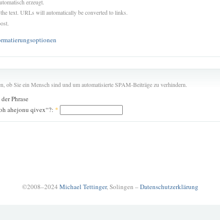
utomatisch erzeugt.
 the text. URLs will automatically be converted to links.
ost.
ormatierungsoptionen
len, ob Sie ein Mensch sind und um automatisierte SPAM-Beiträge zu verhindern.
n der Phrase
boh ahejonu qivex“?:
*
©2008–2024
Michael Tettinger
, Solingen –
Datenschutzerklärung