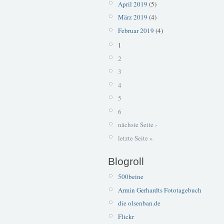
April 2019
(5)
März 2019
(4)
Februar 2019
(4)
1
2
3
4
5
6
nächste Seite ›
letzte Seite »
Blogroll
500beine
Armin Gerhardts Fototagebuch
die olsenban.de
Flickr