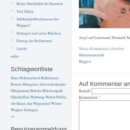
Keine Durchfahrt für Kanuten
Viel Glück
Jahrhunderthochwasser der
Wupper?
Solingen und seine Brücken
Acryl auf Leinwand, Dominik Sar
Einzug der Rollatoren!
Lurchi
Neuen Kommentar schreiben
Miniaturansicht
mehr
Biggest
Schlagwortliste
Haus Hohenscheid
Balkhauser
Auf Kommentar an
Kotten
Müngsten
Adventskalender
Müngstener Brücke
Brückenpark
Betreff:
Güterhallen
Werbung
Wetter
Public
Kommentar:
*
Art
Kunst
Am Wegesrand
Winter
Wupper
Solingen
>>
Benutzeranmeldung