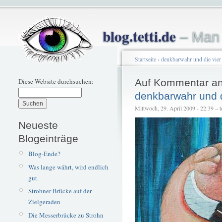
blog.tetti.de
– Man 
Startseite
›
denkbarwahr und die vier
Diese Website durchsuchen:
Auf Kommentar an
denkbarwahr und 
Mittwoch, 29. April 2009 - 22:39 – te
Neueste
Blogeinträge
Blog-Ende?
Was lange währt, wird endlich
gut.
Strohner Brücke auf der
Zielgeraden
Die Messerbrücke zu Strohn