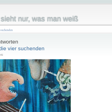
sieht nur, was man weiß
 suchenden
tworten
die vier suchenden
tti