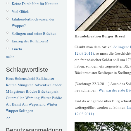
Keine Durchfahrt für Kanuten
Viel Glück
Jahrhunderthochwasser der
Wupper?
Solingen und seine Brücken
Hausdekoration Burger Brezel
Einzug der Rollatoren!
Glaubt man dem Artikel
Solingen: 
Lurchi
12.03.2011)
, so muss die Geschich
mehr
ein französischer Soldat soll um 1
haben, sondern ein zugereister Bäc
Schlagwortliste
Bäckermeister Schlieper in Stellun
Haus Hohenscheid
Balkhauser
[Nachtrag: 22.3.2011] Auch das Soli
Kotten
Müngsten
Adventskalender
neu schreiben:
Wer war der erste Bä
Müngstener Brücke
Brückenpark
Güterhallen
Werbung
Wetter
Public
Und da wir gerade über Burg schreib
Art
Kunst
Am Wegesrand
Winter
weitergeführt werden zu können.
Le
Wupper
Solingen
12.03.2011)
>>
Benutzeranmeldung