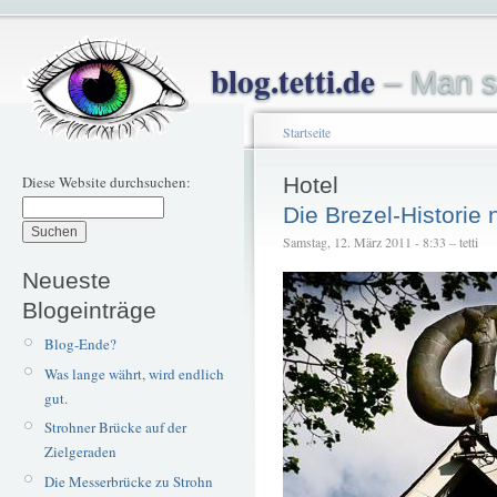
blog.tetti.de
– Man s
Startseite
Diese Website durchsuchen:
Hotel
Die Brezel-Historie
Samstag, 12. März 2011 - 8:33 – tetti
Neueste
Blogeinträge
Blog-Ende?
Was lange währt, wird endlich
gut.
Strohner Brücke auf der
Zielgeraden
Die Messerbrücke zu Strohn