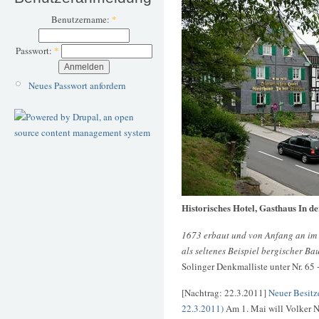
Benutzername:
*
Passwort:
*
Neues Passwort anfordern
Historisches Hotel, Gasthaus In d
1673 erbaut und von Anfang an im Be
als seltenes Beispiel bergischer Ba
Solinger Denkmalliste unter Nr. 65 
[Nachtrag: 22.3.2011]
Neuer Besitze
22.3.2011)
Am 1. Mai will Volker N