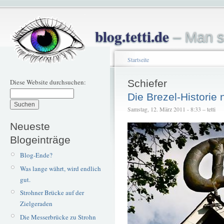
blog.tetti.de
– Man s
Startseite
Diese Website durchsuchen:
Schiefer
Die Brezel-Historie
Samstag, 12. März 2011 - 8:33 – tetti
Neueste
Blogeinträge
Blog-Ende?
Was lange währt, wird endlich
gut.
Strohner Brücke auf der
Zielgeraden
Die Messerbrücke zu Strohn