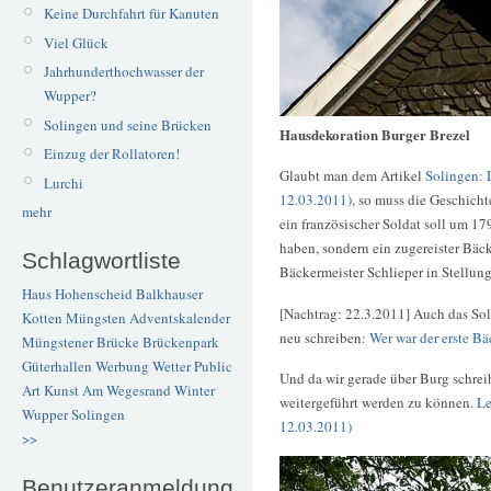
Keine Durchfahrt für Kanuten
Viel Glück
Jahrhunderthochwasser der
Wupper?
Solingen und seine Brücken
Hausdekoration Burger Brezel
Einzug der Rollatoren!
Glaubt man dem Artikel
Solingen: 
Lurchi
12.03.2011)
, so muss die Geschich
mehr
ein französischer Soldat soll um 1
haben, sondern ein zugereister Bäc
Schlagwortliste
Bäckermeister Schlieper in Stellun
Haus Hohenscheid
Balkhauser
[Nachtrag: 22.3.2011] Auch das Soli
Kotten
Müngsten
Adventskalender
neu schreiben:
Wer war der erste Bä
Müngstener Brücke
Brückenpark
Güterhallen
Werbung
Wetter
Public
Und da wir gerade über Burg schreib
Art
Kunst
Am Wegesrand
Winter
weitergeführt werden zu können.
Le
Wupper
Solingen
12.03.2011)
>>
Benutzeranmeldung