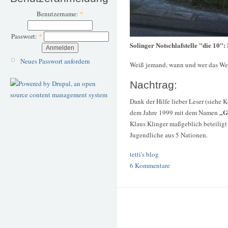
Benutzername:
*
Passwort:
*
Solinger Notschlafstelle "die 10":
Neues Passwort anfordern
Weiß jemand, wann und wer das We
Nachtrag:
Dank der Hilfe lieber Leser (siehe 
„G
dem Jahre 1999 mit dem Namen
Klaus Klinger maßgeblich beteiligt
Jugendliche aus 5 Nationen.
tetti's blog
6 Kommentare