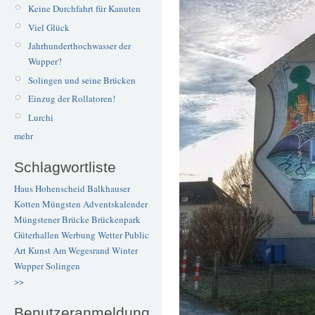
Keine Durchfahrt für Kanuten
Viel Glück
Jahrhunderthochwasser der
Wupper?
Solingen und seine Brücken
Einzug der Rollatoren!
Lurchi
mehr
Schlagwortliste
Haus Hohenscheid
Balkhauser
Kotten
Müngsten
Adventskalender
Müngstener Brücke
Brückenpark
Güterhallen
Werbung
Wetter
Public
Art
Kunst
Am Wegesrand
Winter
Wupper
Solingen
>>
Benutzeranmeldung