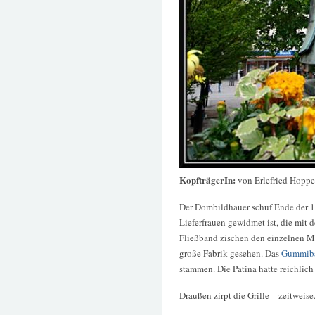
KopfträgerIn:
von Erlefried Hoppe
Der Dombildhauer schuf Ende der 19
Lieferfrauen gewidmet ist, die mit
Fließband zischen den einzelnen Ma
große Fabrik gesehen. Das
Gummibä
stammen. Die Patina hatte reichlich
Draußen zirpt die Grille – zeitweise