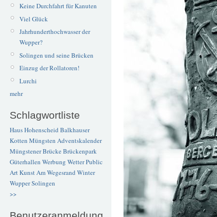
Keine Durchfahrt für Kanuten
Viel Glück
Jahrhunderthochwasser der
Wupper?
Solingen und seine Brücken
Einzug der Rollatoren!
Lurchi
mehr
Schlagwortliste
Haus Hohenscheid
Balkhauser
Kotten
Müngsten
Adventskalender
Müngstener Brücke
Brückenpark
Güterhallen
Werbung
Wetter
Public
Art
Kunst
Am Wegesrand
Winter
Wupper
Solingen
>>
Benutzeranmeldung