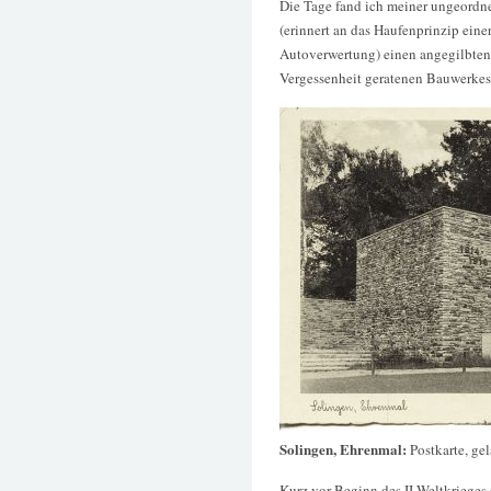
Die Tage fand ich meiner ungeord
(erinnert an das Haufenprinzip ein
Autoverwertung) einen angegilbten 
Vergessenheit geratenen Bauwerkes
Solingen, Ehrenmal:
Postkarte, ge
Kurz vor Beginn des II.Weltkrieges 