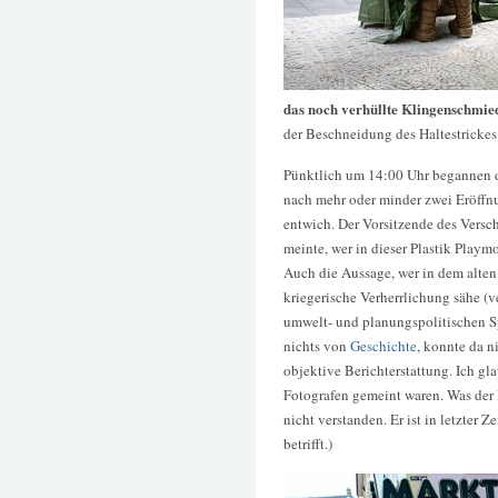
das noch verhüllte Klingenschmi
der Beschneidung des Haltestrickes
Pünktlich um 14:00 Uhr begannen d
nach mehr oder minder zwei Eröffn
entwich. Der Vorsitzende des Versc
meinte, wer in dieser Plastik Playmo
Auch die Aussage, wer in dem alte
kriegerische Verherrlichung sähe (
umwelt- und planungspolitischen Sp
nichts von
Geschichte
, konnte da n
objektive Berichterstattung. Ich gl
Fotografen gemeint waren. Was der 
nicht verstanden. Er ist in letzter Z
betrifft.)