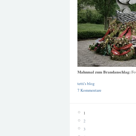
Mahnmal zum Brandanschlag:
Fo
tetti's blog
7 Kommentare
1
2
3