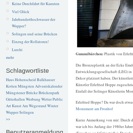
Keine Durchfahrt für Kanuten
Viel Glück
Jahrhunderthochwasser der
Wupper?
Solingen und seine Brücken
Einzug der Rollatoren!
Lurchi
Gummibärchen:
Plastik von Erlef
mehr
Die Bronzeplastik an der Ecke Emde
Schlagwortliste
Entwicklungsgesellschaft (LEG) in D
Dekor platziert haben. Der künstle
Haus Hohenscheid
Balkhauser
Künstler Erlefried Hoppe zugeschr
Kotten
Müngsten
Adventskalender
Einfall der Solinger Künstlerin Mo
Müngstener Brücke
Brückenpark
Güterhallen
Werbung
Wetter
Public
Erlefried Hoppe? Da war doch etwas
Art
Kunst
Am Wegesrand
Winter
Monument am Fronhof
Wupper
Solingen
>>
Kurze Anmerkung von mir: Durch 
war ich bis Anfang der 1980er Jahr
Benutzeranmeldung
(Emscher- und Grünstraße). Damals 