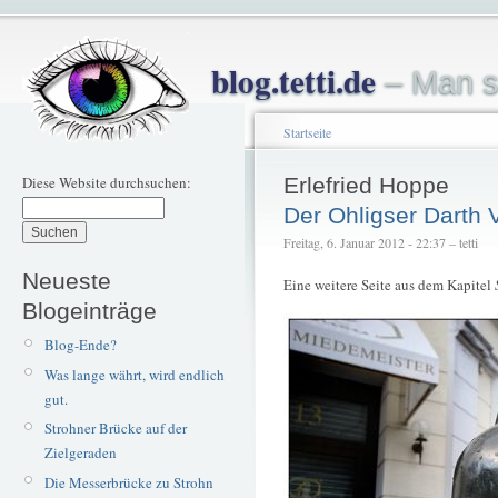
blog.tetti.de
– Man s
Startseite
Diese Website durchsuchen:
Erlefried Hoppe
Der Ohligser Darth 
Freitag, 6. Januar 2012 - 22:37 – tetti
Neueste
Eine weitere Seite aus dem Kapitel
Blogeinträge
Blog-Ende?
Was lange währt, wird endlich
gut.
Strohner Brücke auf der
Zielgeraden
Die Messerbrücke zu Strohn