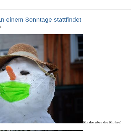
n einem Sonntage stattfindet
i
Maske über die Möhre!