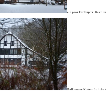
ein paar Farbtupfer:
Reste a
Balkhauser Kotten:
östliche