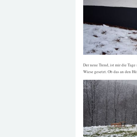
Der neue Trend, ist mir die Tag
Wiese gesetzt. Ob das an den Hü