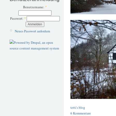
Benutzername:
*
Passwort:
*
Neues Passwort anfordern
tetti's blog
6 Kommentare