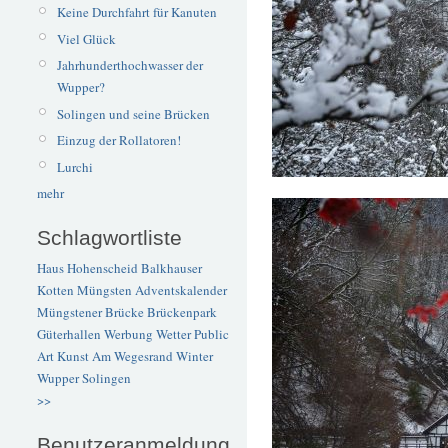
Keine Durchfahrt für Kanuten
Viel Glück
Jahrhunderthochwasser der
Wupper?
Solingen und seine Brücken
Einzug der Rollatoren!
Lurchi
mehr
Schlagwortliste
Haus Hohenscheid
Balkhauser
Kotten
Müngsten
Adventskalender
Müngstener Brücke
Brückenpark
Güterhallen
Werbung
Wetter
Public
Art
Kunst
Am Wegesrand
Winter
Wupper
Solingen
>>
Benutzeranmeldung