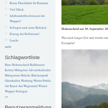
Keine Durchfahrt für Kanuten
Viel Glück
Jahrhunderthochwasser der
Wupper?
Solingen und seine Brücken
Hohenscheid am 30. September 2
Einzug der Rollatoren!
War nach langer Zeit mal wieder m
Lurchi
Exemplar!
mehr
Schlagwortliste
Haus Hohenscheid
Balkhauser
Kotten
Müngsten
Adventskalender
Müngstener Brücke
Brückenpark
Güterhallen
Werbung
Wetter
Public
Art
Kunst
Am Wegesrand
Winter
Wupper
Solingen
>>
Benutzeranmeldung