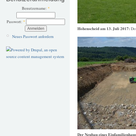
Benutzername:
*
Passwort:
*
Hohenscheid am 13. Juli 2017:
Do
Neues Passwort anfordern
Der Neubau eines Einfamilienhau