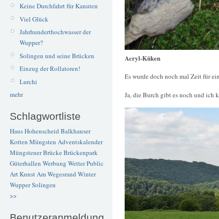
Keine Durchfahrt für Kanuten
Viel Glück
Jahrhunderthochwasser der
Wupper?
Solingen und seine Brücken
Acryl-Küken
Einzug der Rollatoren!
Es wurde doch noch mal Zeit für ei
Lurchi
mehr
Ja, die Burch gibt es noch und ich 
Schlagwortliste
Haus Hohenscheid
Balkhauser
Kotten
Müngsten
Adventskalender
Müngstener Brücke
Brückenpark
Güterhallen
Werbung
Wetter
Public
Art
Kunst
Am Wegesrand
Winter
Wupper
Solingen
>>
Benutzeranmeldung