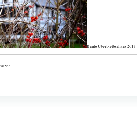
Bunte Überbleibsel aus 2018
:
ck/8563