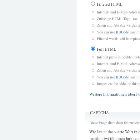
Filtered HTML
Internet- und E-Mail-Adres
Zulässige HTML-Tags: <a> 
Zeilen und Absätze werden a
You can use
BBCode
tags in
Filtered words will be replace
Full HTML
Internal paths in double quot
Internet- und E-Mail-Adres
Zeilen und Absätze werden a
You can use
BBCode
tags in
Images can be added to this p
Weitere Informationen über F
CAPTCHA
Diese Frage dient dazu festzustel
Wie lautet das vierte Wort in 
„ucalo giwi ifaj opeq huhuz