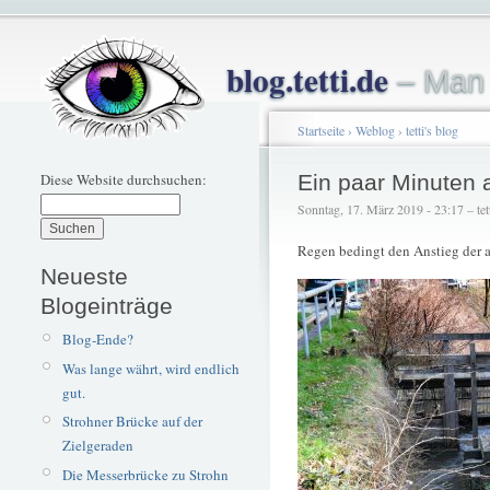
blog.tetti.de
– Man 
Startseite
›
Weblog
›
tetti's blog
Diese Website durchsuchen:
Ein paar Minuten 
Sonntag, 17. März 2019 - 23:17 – tet
Regen bedingt den Anstieg der 
Neueste
Blogeinträge
Blog-Ende?
Was lange währt, wird endlich
gut.
Strohner Brücke auf der
Zielgeraden
Die Messerbrücke zu Strohn