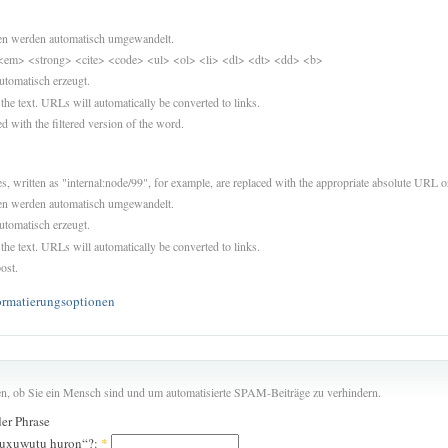
sen werden automatisch umgewandelt.
<em> <strong> <cite> <code> <ul> <ol> <li> <dl> <dt> <dd> <b>
utomatisch erzeugt.
 the text. URLs will automatically be converted to links.
d with the filtered version of the word.
es, written as "internal:node/99", for example, are replaced with the appropriate absolute URL or
sen werden automatisch umgewandelt.
utomatisch erzeugt.
 the text. URLs will automatically be converted to links.
ost.
ormatierungsoptionen
len, ob Sie ein Mensch sind und um automatisierte SPAM-Beiträge zu verhindern.
der Phrase
u uxuwutu huron“?:
*