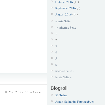
Oktober 2016
(11)
September 2016
(6)
August 2016
(14)
« erste Seite
‹ vorherige Seite
1
2
3
4
5
6
nächste Seite ›
Balkhauser Kotten
letzte Seite »
Wupper
Blogroll
18. März 2019 - 13:31 – Alesum
500beine
Armin Gerhardts Fototagebuch