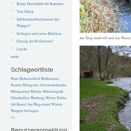
Keine Durchfahrt für Kanuten
Viel Glück
Jahrhunderthochwasser der
Wupper?
Solingen und seine Brücken
der Trog randvoll und das Wasser
Einzug der Rollatoren!
Lurchi
mehr
Schlagwortliste
Haus Hohenscheid
Balkhauser
Kotten
Müngsten
Adventskalender
Müngstener Brücke
Brückenpark
Güterhallen
Werbung
Wetter
Public
Art
Kunst
Am Wegesrand
Winter
Wupper
Solingen
>>
Benutzeranmeldung