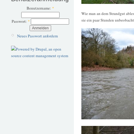
Benutzername:
*
Wie man an dem Strandgut ablese
sie ein paar Stunden unbeobachte
Passwort:
*
Neues Passwort anfordern