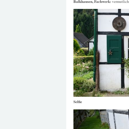
Balkhausen, Fachwerk:
vermutlich
Selfie