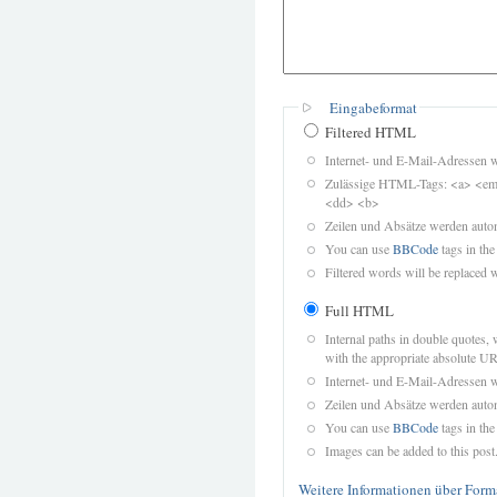
Eingabeformat
Filtered HTML
Internet- und E-Mail-Adressen 
Zulässige HTML-Tags: <a> <em>
<dd> <b>
Zeilen und Absätze werden autom
You can use
BBCode
tags in the
Filtered words will be replaced w
Full HTML
Internal paths in double quotes, 
with the appropriate absolute URL
Internet- und E-Mail-Adressen 
Zeilen und Absätze werden autom
You can use
BBCode
tags in the
Images can be added to this post
Weitere Informationen über Form