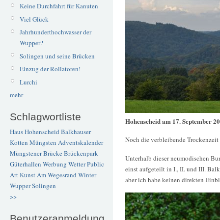
Keine Durchfahrt für Kanuten
Viel Glück
Jahrhunderthochwasser der
Wupper?
Solingen und seine Brücken
Einzug der Rollatoren!
Lurchi
mehr
Schlagwortliste
Hohenscheid am 17. September 2
Haus Hohenscheid
Balkhauser
Noch die verbleibende Trockenzeit 
Kotten
Müngsten
Adventskalender
Müngstener Brücke
Brückenpark
Unterhalb dieser neumodischen Bur
Güterhallen
Werbung
Wetter
Public
einst aufgeteilt in I., II. und III. 
Art
Kunst
Am Wegesrand
Winter
aber ich habe keinen direkten Einbl
Wupper
Solingen
>>
Benutzeranmeldung