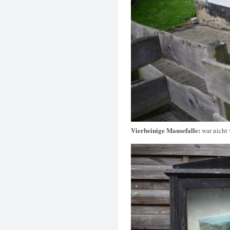
Vierbeinige Mausefalle:
war nicht