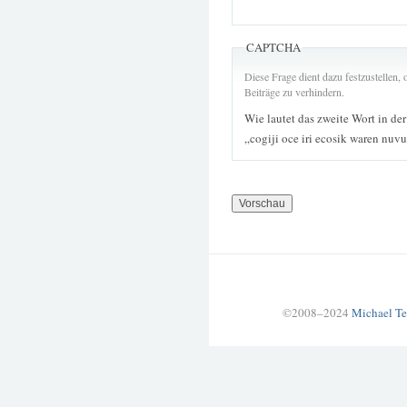
CAPTCHA
Diese Frage dient dazu festzustellen
Beiträge zu verhindern.
Wie lautet das zweite Wort in de
„cogiji oce iri ecosik waren nuv
©2008–2024
Michael Te