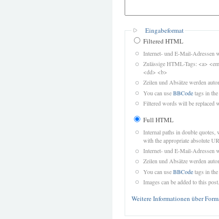
Eingabeformat
Filtered HTML
Internet- und E-Mail-Adressen 
Zulässige HTML-Tags: <a> <em>
<dd> <b>
Zeilen und Absätze werden autom
You can use
BBCode
tags in the
Filtered words will be replaced w
Full HTML
Internal paths in double quotes, 
with the appropriate absolute URL
Internet- und E-Mail-Adressen 
Zeilen und Absätze werden autom
You can use
BBCode
tags in the
Images can be added to this post
Weitere Informationen über Form