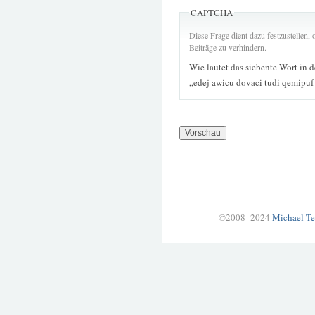
CAPTCHA
Diese Frage dient dazu festzustellen
Beiträge zu verhindern.
Wie lautet das siebente Wort in 
„edej awicu dovaci tudi qemipuf
©2008–2024
Michael Te