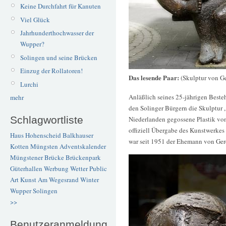
Keine Durchfahrt für Kanuten
Viel Glück
Jahrhunderthochwasser der
Wupper?
Solingen und seine Brücken
Einzug der Rollatoren!
Das lesende Paar:
(Skulptur von Ge
Lurchi
Anläßlich seines 25-jährigen Beste
mehr
den Solinger Bürgern die Skulptur 
Schlagwortliste
Niederlanden gegossene Plastik von
offiziell Übergabe des Kunstwerkes 
Haus Hohenscheid
Balkhauser
war seit 1951 der Ehemann von Ger
Kotten
Müngsten
Adventskalender
Müngstener Brücke
Brückenpark
Güterhallen
Werbung
Wetter
Public
Art
Kunst
Am Wegesrand
Winter
Wupper
Solingen
>>
Benutzeranmeldung