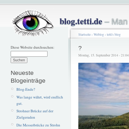
blog.tetti.de
– Man 
Startseite
›
Weblog
›
tetti's blog
Diese Website durchsuchen:
?
Montag, 15. September 2014 - 21:04 –
Neueste
Blogeinträge
Blog-Ende?
Was lange währt, wird endlich
gut.
Strohner Brücke auf der
Zielgeraden
Die Messerbrücke zu Strohn