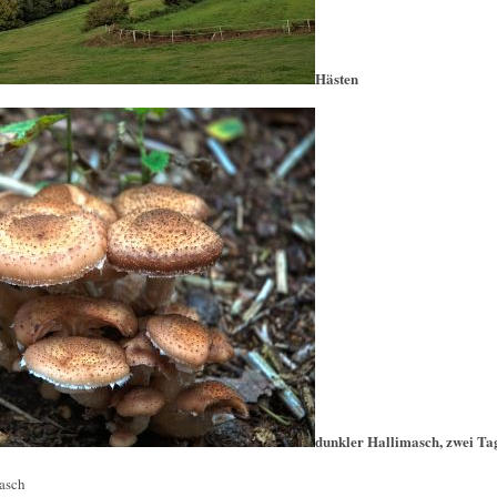
Hästen
dunkler Hallimasch, zwei Tag
masch