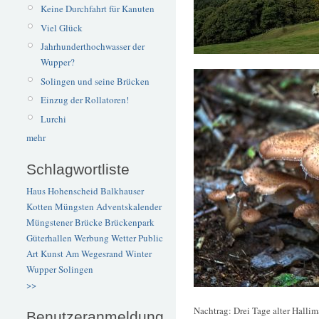
Keine Durchfahrt für Kanuten
Viel Glück
Jahrhunderthochwasser der
Wupper?
Solingen und seine Brücken
Einzug der Rollatoren!
Lurchi
mehr
Schlagwortliste
Haus Hohenscheid
Balkhauser
Kotten
Müngsten
Adventskalender
Müngstener Brücke
Brückenpark
Güterhallen
Werbung
Wetter
Public
Art
Kunst
Am Wegesrand
Winter
Wupper
Solingen
>>
Nachtrag: Drei Tage alter Halli
Benutzeranmeldung