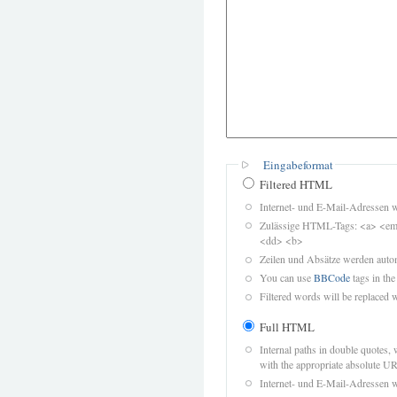
Eingabeformat
Filtered HTML
Internet- und E-Mail-Adressen 
Zulässige HTML-Tags: <a> <em>
<dd> <b>
Zeilen und Absätze werden autom
You can use
BBCode
tags in the
Filtered words will be replaced w
Full HTML
Internal paths in double quotes, 
with the appropriate absolute URL
Internet- und E-Mail-Adressen 