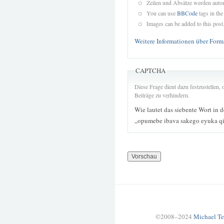
Zeilen und Absätze werden autom
You can use
BBCode
tags in the
Images can be added to this post
Weitere Informationen über Form
CAPTCHA
Diese Frage dient dazu festzustellen
Beiträge zu verhindern.
Wie lautet das siebente Wort in 
„opumebe ibava sakego eyuka qi
©2008–2024
Michael Te