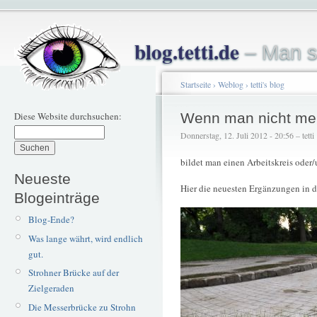
blog.tetti.de
– Man s
Startseite
›
Weblog
›
tetti's blog
Diese Website durchsuchen:
Wenn man nicht mehr
Donnerstag, 12. Juli 2012 - 20:56 – tetti
bildet man einen Arbeitskreis oder/u
Neueste
Hier die neuesten Ergänzungen in 
Blogeinträge
Blog-Ende?
Was lange währt, wird endlich
gut.
Strohner Brücke auf der
Zielgeraden
Die Messerbrücke zu Strohn