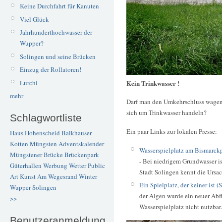
Keine Durchfahrt für Kanuten
Viel Glück
Jahrhunderthochwasser der
Wupper?
Solingen und seine Brücken
Einzug der Rollatoren!
Lurchi
Kein Trinkwasser !
mehr
Darf man den Umkehrschluss wagen?
sich um Trinkwasser handeln?
Schlagwortliste
Ein paar Links zur lokalen Presse:
Haus Hohenscheid
Balkhauser
Kotten
Müngsten
Adventskalender
Wasserspielplatz am Bismarckp
Müngstener Brücke
Brückenpark
- Bei niedrigem Grundwasser is
Güterhallen
Werbung
Wetter
Public
Stadt Solingen kennt die Ursa
Art
Kunst
Am Wegesrand
Winter
Ein Spielplatz, der keiner ist 
Wupper
Solingen
der Algen wurde ein neuer Abflu
>>
Wasserspielplatz nicht nutzbar.
Benutzeranmeldung