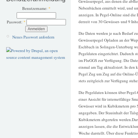
Gewässerpegel, aus denen die abfl
Nebenbächen ermittelt wird, und um
Benutzername:
*
anzeigen. In Pegel-Online sind die 
derzeit von 30 Gewässer- und 9 Inha
Passwort:
*
Die Daten werden je nach Bedarf zu 
Neues Passwort anfordern
Gewässerpegel Opladen an der Wup
Eschbach in Solingen-Unterburg wu
Pegeldaten eingerichtet. Dadurch ste
im FluGGS zur Verfügung. Die Daten
einmal am Tag aktualisiert. In de
Pegel Zug um Zug auf die Online-Üb
stets zeitgleich zur Verfügung stehe
Die Pegeldaten können über Pegel-On
einer Ansicht für internetfähige Sm
Gewässer wird in Kubikmetern pro 
angegeben. Der Stauinhalt der Tals
Kubikmetern abgerufen werden.Darü
anzeigen lassen, die die Entwicklu
Woche darstellt. Über diese Funkt