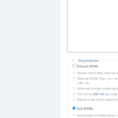
Eingabeformat
Filtered HTML
Internet- und E-Mail-Adressen 
Zulässige HTML-Tags: <a> <em>
<dd> <b>
Zeilen und Absätze werden autom
You can use
BBCode
tags in the
Filtered words will be replaced w
Full HTML
Internal paths in double quotes, 