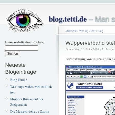
blog.tetti.de
– Man s
Startseite
›
Weblog
›
tetti's blog
Diese Website durchsuchen:
Wupperverband stell
Donnerstag, 26. März 2009 - 21:54 – tett
Bereitstellung von Informationen
Neueste
Blogeinträge
Blog-Ende?
Was lange währt, wird endlich
gut.
Strohner Brücke auf der
Zielgeraden
Die Messerbrücke zu Strohn