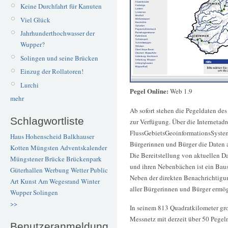
Keine Durchfahrt für Kanuten
Viel Glück
Jahrhunderthochwasser der
Wupper?
Solingen und seine Brücken
Einzug der Rollatoren!
Lurchi
Pegel Online:
Web 1.9
mehr
Ab sofort stehen die Pegeldaten de
Schlagwortliste
zur Verfügung. Über die Internetad
FlussGebietsGeoinformationsSyste
Haus Hohenscheid
Balkhauser
Bürgerinnen und Bürger die Daten a
Kotten
Müngsten
Adventskalender
Die Bereitstellung von aktuellen D
Müngstener Brücke
Brückenpark
und ihren Nebenbächen ist ein Bau
Güterhallen
Werbung
Wetter
Public
Neben der direkten Benachrichtigun
Art
Kunst
Am Wegesrand
Winter
aller Bürgerinnen und Bürger ermög
Wupper
Solingen
>>
In seinem 813 Quadratkilometer gr
Messnetz mit derzeit über 50 Pegeln
Benutzeranmeldung