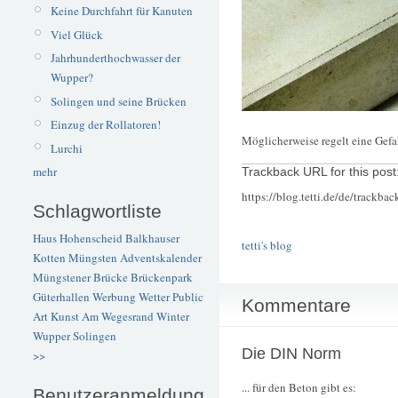
Keine Durchfahrt für Kanuten
Viel Glück
Jahrhunderthochwasser der
Wupper?
Solingen und seine Brücken
Einzug der Rollatoren!
Möglicherweise regelt eine Gefa
Lurchi
mehr
Trackback URL for this post
https://blog.tetti.de/de/trackba
Schlagwortliste
Haus Hohenscheid
Balkhauser
tetti's blog
Kotten
Müngsten
Adventskalender
Müngstener Brücke
Brückenpark
Güterhallen
Werbung
Wetter
Public
Kommentare
Art
Kunst
Am Wegesrand
Winter
Wupper
Solingen
Die DIN Norm
>>
... für den Beton gibt es:
Benutzeranmeldung