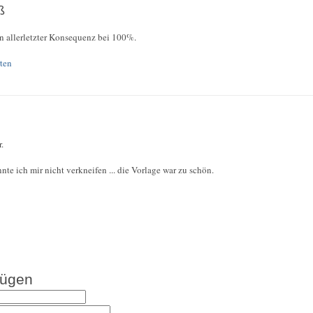
ß
n allerletzter Konsequenz bei 100%.
ten
.
te ich mir nicht verkneifen ... die Vorlage war zu schön.
fügen