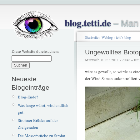
blog.tetti.de
– Man 
Startseite
›
Weblog
›
tetti's blog
Diese Website durchsuchen:
Ungewolltes Bioto
Mittwoch, 6. Juli 2011 - 20:48 – tetti
wäre es gewollt, so würde es ei
Neueste
der Wind Samen unkontrolliert v
Blogeinträge
Blog-Ende?
Was lange währt, wird endlich
gut.
Strohner Brücke auf der
Zielgeraden
Die Messerbrücke zu Strohn