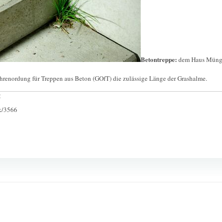
Betontreppe:
dem Haus Müngs
hrenordung für Treppen aus Beton (GOfT) die zulässige Länge der Grashalme.
:
ck/3566