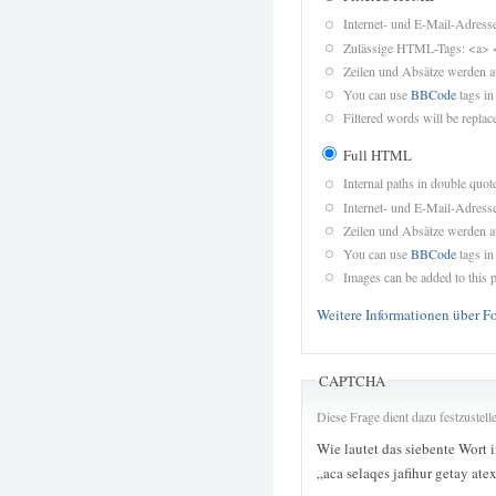
Internet- und E-Mail-Adres
Zulässige HTML-Tags: <a> 
Zeilen und Absätze werden a
You can use
BBCode
tags in
Filtered words will be replace
Full HTML
Internal paths in double quot
Internet- und E-Mail-Adres
Zeilen und Absätze werden a
You can use
BBCode
tags in
Images can be added to this p
Weitere Informationen über F
CAPTCHA
Diese Frage dient dazu festzustel
Wie lautet das siebente Wort 
„aca selaqes jafihur getay ate