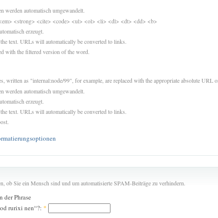
sen werden automatisch umgewandelt.
<em> <strong> <cite> <code> <ul> <ol> <li> <dl> <dt> <dd> <b>
utomatisch erzeugt.
 the text. URLs will automatically be converted to links.
d with the filtered version of the word.
es, written as "internal:node/99", for example, are replaced with the appropriate absolute URL or
sen werden automatisch umgewandelt.
utomatisch erzeugt.
 the text. URLs will automatically be converted to links.
ost.
ormatierungsoptionen
len, ob Sie ein Mensch sind und um automatisierte SPAM-Beiträge zu verhindern.
in der Phrase
xod rurixi nen“?:
*